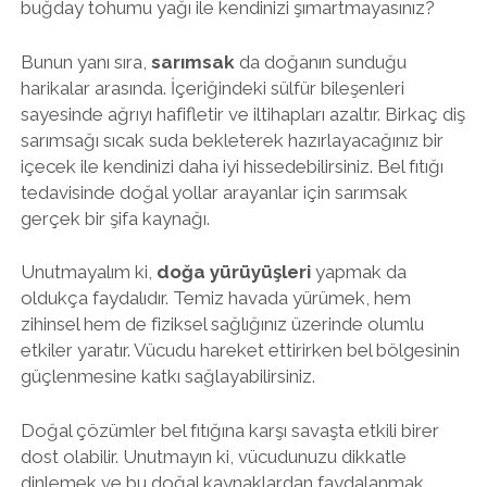
buğday tohumu yağı ile kendinizi şımartmayasınız?
Bunun yanı sıra,
sarımsak
da doğanın sunduğu
harikalar arasında. İçeriğindeki sülfür bileşenleri
sayesinde ağrıyı hafifletir ve iltihapları azaltır. Birkaç diş
sarımsağı sıcak suda bekleterek hazırlayacağınız bir
içecek ile kendinizi daha iyi hissedebilirsiniz. Bel fıtığı
tedavisinde doğal yollar arayanlar için sarımsak
gerçek bir şifa kaynağı.
Unutmayalım ki,
doğa yürüyüşleri
yapmak da
oldukça faydalıdır. Temiz havada yürümek, hem
zihinsel hem de fiziksel sağlığınız üzerinde olumlu
etkiler yaratır. Vücudu hareket ettirirken bel bölgesinin
güçlenmesine katkı sağlayabilirsiniz.
Doğal çözümler bel fıtığına karşı savaşta etkili birer
dost olabilir. Unutmayın ki, vücudunuzu dikkatle
dinlemek ve bu doğal kaynaklardan faydalanmak,