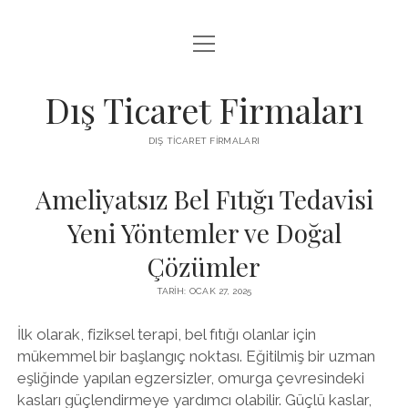
menüyü
INSTAGRAM BEĞENI KASMA ÜCRETSIZ
aç
LISTE
Dış Ticaret Firmaları
SAYFA LISTESI
DIŞ TICARET FIRMALARI
SPOTIFY DINLENME ATMA
Ameliyatsız Bel Fıtığı Tedavisi
Yeni Yöntemler ve Doğal
Çözümler
TARIH: OCAK 27, 2025
İlk olarak, fiziksel terapi, bel fıtığı olanlar için
mükemmel bir başlangıç noktası. Eğitilmiş bir uzman
eşliğinde yapılan egzersizler, omurga çevresindeki
kasları güçlendirmeye yardımcı olabilir. Güçlü kaslar,