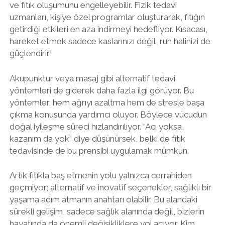
ve fıtık oluşumunu engelleyebilir. Fizik tedavi
uzmanları, kişiye özel programlar oluşturarak, fıtığın
getirdiği etkileri en aza indirmeyi hedefliyor. Kısacası,
hareket etmek sadece kaslarınızı değil, ruh halinizi de
güçlendirir!
Akupunktur veya masaj gibi alternatif tedavi
yöntemleri de giderek daha fazla ilgi görüyor. Bu
yöntemler, hem ağrıyı azaltma hem de stresle başa
çıkma konusunda yardımcı oluyor. Böylece vücudun
doğal iyileşme süreci hızlandırılıyor. “Acı yoksa,
kazanım da yok” diye düşünürsek, belki de fıtık
tedavisinde de bu prensibi uygulamak mümkün.
Artık fıtıkla baş etmenin yolu yalnızca cerrahiden
geçmiyor; alternatif ve inovatif seçenekler, sağlıklı bir
yaşama adım atmanın anahtarı olabilir. Bu alandaki
sürekli gelişim, sadece sağlık alanında değil, bizlerin
hayatında da önemli değişikliklere yol açıyor. Kim