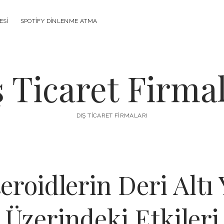
ESI
SPOTIFY DINLENME ATMA
ş Ticaret Firmal
DIŞ TICARET FIRMALARI
eroidlerin Deri Alt
Üzerindeki Etkileri