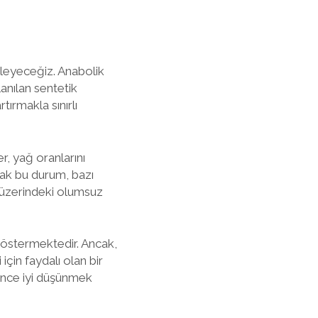
celeyeceğiz. Anabolik
anılan sentetik
tırmakla sınırlı
r, yağ oranlarını
Ancak bu durum, bazı
üzerindeki olumsuz
göstermektedir. Ancak,
 için faydalı olan bir
 önce iyi düşünmek