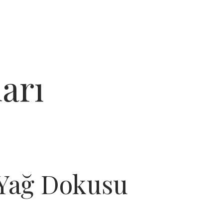
arı
ı Yağ Dokusu