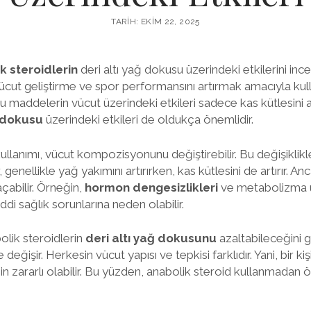
TARIH: EKIM 22, 2025
k steroidlerin
deri altı yağ dokusu üzerindeki etkilerini in
 vücut geliştirme ve spor performansını artırmak amacıyla kull
 maddelerin vücut üzerindeki etkileri sadece kas kütlesini ar
ğ dokusu
üzerindeki etkileri de oldukça önemlidir.
ullanımı, vücut kompozisyonunu değiştirebilir. Bu değişiklikle
r, genellikle yağ yakımını artırırken, kas kütlesini de artırır. 
açabilir. Örneğin,
hormon dengesizlikleri
ve metabolizma 
ddi sağlık sorunlarına neden olabilir.
olik steroidlerin
deri altı yağ dokusunu
azaltabileceğini 
değişir. Herkesin vücut yapısı ve tepkisi farklıdır. Yani, bir kişi
için zararlı olabilir. Bu yüzden, anabolik steroid kullanmadan