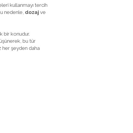
leri kullanmayı tercih
 Bu nedenle,
dozaj
ve
k bir konudur.
düşünerek, bu tür
ız her şeyden daha