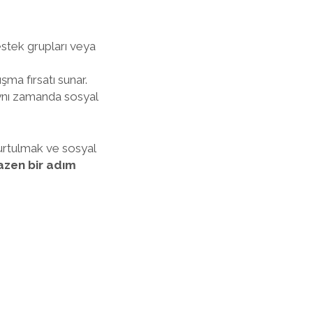
estek grupları veya
şma fırsatı sunar.
Aynı zamanda sosyal
kurtulmak ve sosyal
azen bir adım