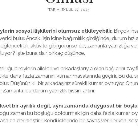
TARIH: EYLÜL 27, 2025
lerin sosyal ilişkilerini olumsuz etkileyebilir.
Birçok insa
rici bulur. Ancak, işin içine bağımlılık girdiğinde, durum hızl
ğlenceli bir aktivite gibi görünse de, zamanla yalnızlığa ve
l oluyor? İşte buna dair birkaç düşünce.
lığı, bireylerin aileleri ve arkadaşlarıyla olan bağlarını zayıf
llikle daha fazla zamanını kumar masalarında geçirir. Bu da, 
ur. Düşünün ki, bir arkadaşınız sürekli kumar oynuyor. Onun
amanla, bu durum yalnızlık hissini artırır.
iksel bir ayrılık değil, aynı zamanda duygusal bir boşlu
r, çoğu zaman bu boşluğu doldurmak için daha fazla kumar o
 daha da derinleştirir. Kendi içlerinde bir savaş verirlerken, s