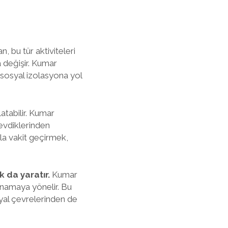
n, bu tür aktiviteleri
a değişir. Kumar
 sosyal izolasyona yol
latabilir. Kumar
sevdiklerinden
la vakit geçirmek,
k da yaratır.
Kumar
ynamaya yönelir. Bu
osyal çevrelerinden de