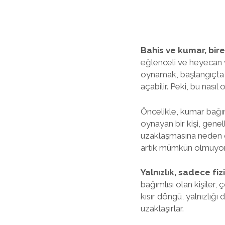
Bahis ve kumar, birey
eğlenceli ve heyecan ve
oynamak, başlangıçta e
açabilir. Peki, bu nası
Öncelikle, kumar bağımlı
oynayan bir kişi, gene
uzaklaşmasına neden ol
artık mümkün olmuyor. Z
Yalnızlık, sadece fiz
bağımlısı olan kişile
kısır döngü, yalnızlığı
uzaklaşırlar.