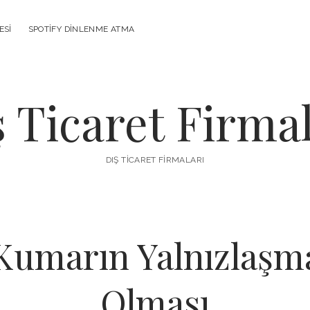
ESI
SPOTIFY DINLENME ATMA
ş Ticaret Firmal
DIŞ TICARET FIRMALARI
 Kumarın Yalnızlaşm
Olması