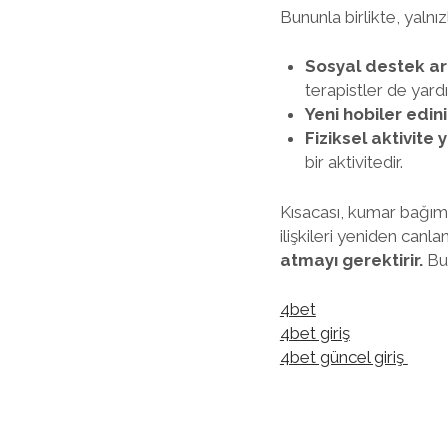
Bununla birlikte, yalnız
Sosyal destek ar
terapistler de yardı
Yeni hobiler edini
Fiziksel aktivite 
bir aktivitedir.
Kısacası, kumar bağıml
ilişkileri yeniden ca
atmayı gerektirir.
Bu 
4bet
4bet giriş
4bet güncel giriş