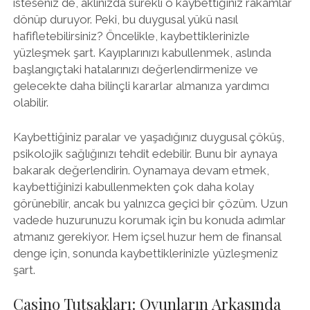
isteseniz de, aklınızda sürekli o kaybettiğiniz rakamlar
dönüp duruyor. Peki, bu duygusal yükü nasıl
hafifletebilirsiniz? Öncelikle, kaybettiklerinizle
yüzleşmek şart. Kayıplarınızı kabullenmek, aslında
başlangıçtaki hatalarınızı değerlendirmenize ve
gelecekte daha bilinçli kararlar almanıza yardımcı
olabilir.
Kaybettiğiniz paralar ve yaşadığınız duygusal çöküş,
psikolojik sağlığınızı tehdit edebilir. Bunu bir aynaya
bakarak değerlendirin. Oynamaya devam etmek,
kaybettiğinizi kabullenmekten çok daha kolay
görünebilir, ancak bu yalnızca geçici bir çözüm. Uzun
vadede huzurunuzu korumak için bu konuda adımlar
atmanız gerekiyor. Hem içsel huzur hem de finansal
denge için, sonunda kaybettiklerinizle yüzleşmeniz
şart.
Casino Tutsakları: Oyunların Arkasında