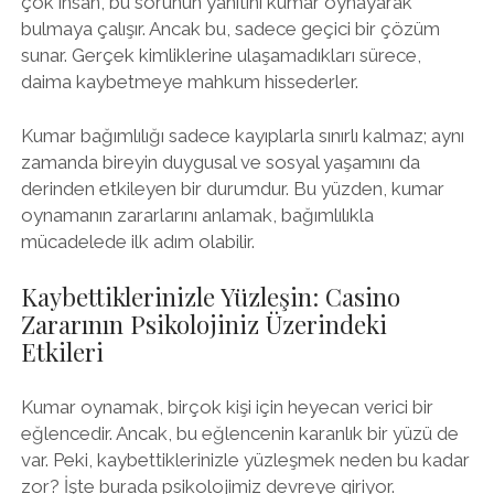
çok insan, bu sorunun yanıtını kumar oynayarak
bulmaya çalışır. Ancak bu, sadece geçici bir çözüm
sunar. Gerçek kimliklerine ulaşamadıkları sürece,
daima kaybetmeye mahkum hissederler.
Kumar bağımlılığı sadece kayıplarla sınırlı kalmaz; aynı
zamanda bireyin duygusal ve sosyal yaşamını da
derinden etkileyen bir durumdur. Bu yüzden, kumar
oynamanın zararlarını anlamak, bağımlılıkla
mücadelede ilk adım olabilir.
Kaybettiklerinizle Yüzleşin: Casino
Zararının Psikolojiniz Üzerindeki
Etkileri
Kumar oynamak, birçok kişi için heyecan verici bir
eğlencedir. Ancak, bu eğlencenin karanlık bir yüzü de
var. Peki, kaybettiklerinizle yüzleşmek neden bu kadar
zor? İşte burada psikolojimiz devreye giriyor.