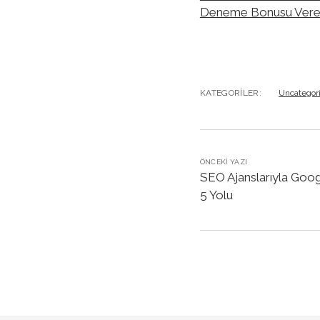
Deneme Bonusu Veren
KATEGORILER:
Uncategor
ÖNCEKI YAZI
SEO Ajanslarıyla Goog
5 Yolu