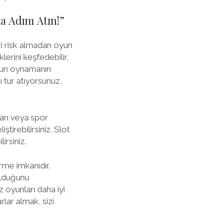
a Adım Atın!”
i risk almadan oyun
erini keşfedebilir,
oyun oynamanın
ı tur atıyorsunuz,
arı veya spor
iştirebilirsiniz. Slot
irsiniz.
rme imkanıdır.
 olduğunu
oyunları daha iyi
rlar almak, sizi