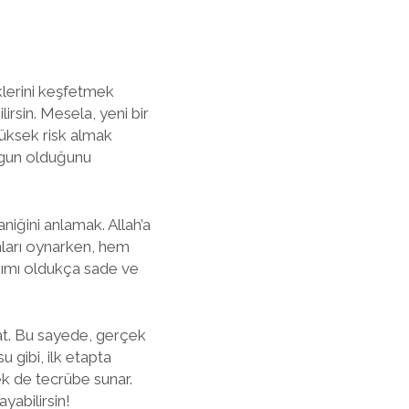
lerini keşfetmek
rsin. Mesela, yeni bir
üksek risk almak
uygun olduğunu
iğini anlamak. Allah’a
nları oynarken, hem
anımı oldukça sade ve
at. Bu sayede, gerçek
 gibi, ilk etapta
k de tecrübe sunar.
abilirsin!