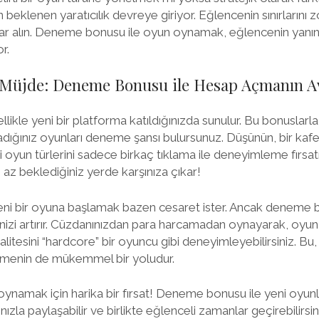
 beklenen yaratıcılık devreye giriyor. Eğlencenin sınırlarını z
lar alın. Deneme bonusu ile oyun oynamak, eğlencenin yanınd
r.
 Müjde: Deneme Bonusu ile Hesap Açmanın Ava
kle yeni bir platforma katıldığınızda sunulur. Bu bonuslarl
ığınız oyunları deneme şansı bulursunuz. Düşünün, bir kafe
 oyun türlerini sadece birkaç tıklama ile deneyimleme fırsatını
az beklediğiniz yerde karşınıza çıkar!
 yeni bir oyuna başlamak bazen cesaret ister. Ancak deneme bo
izi artırır. Cüzdanınızdan para harcamadan oynayarak, oyun 
kalitesini “hardcore” bir oyuncu gibi deneyimleyebilirsiniz. B
tirmenin de mükemmel bir yoludur.
oynamak için harika bir fırsat! Deneme bonusu ile yeni oyunl
nızla paylaşabilir ve birlikte eğlenceli zamanlar geçirebilirsin