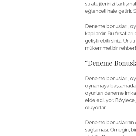
stratejilerinizi tartış
eğlenceli hale getirir. 
Deneme bonusları, oyun
kapılardır. Bu fırsatla
geliştirebilirsiniz. Un
mükemmel bir rehber
“Deneme Bonuslar
Deneme bonusları, oyun
oynamaya başlamadan ön
oyunları deneme imkanı
elde ediliyor. Böylec
oluyorlar.
Deneme bonuslarının en
sağlaması. Örneğin, b