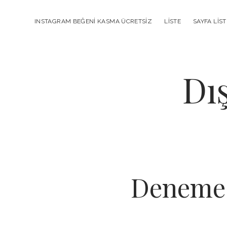
INSTAGRAM BEĞENI KASMA ÜCRETSIZ
LISTE
SAYFA LIST
Dı
Deneme 