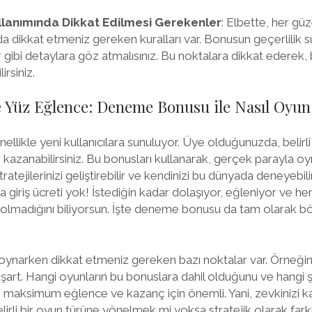
anımında Dikkat Edilmesi Gerekenler
: Elbette, her gü
 dikkat etmeniz gereken kuralları var. Bonusun geçerlilik sü
ar gibi detaylara göz atmalısınız. Bu noktalara dikkat ederek
irsiniz.
de Yüz Eğlence: Deneme Bonusu ile Nasıl Oyun
llikle yeni kullanıcılara sunuluyor. Üye olduğunuzda, belirli
kazanabilirsiniz. Bu bonusları kullanarak, gerçek parayla
tratejilerinizi geliştirebilir ve kendinizi bu dünyada deneyebil
 giriş ücreti yok! İstediğin kadar dolaşıyor, eğleniyor ve he
olmadığını biliyorsun. İşte deneme bonusu da tam olarak b
oynarken dikkat etmeniz gereken bazı noktalar var. Örneği
k şart. Hangi oyunların bu bonuslara dahil olduğunu ve hangi 
 maksimum eğlence ve kazanç için önemli. Yani, zevkinizi ka
Belirli bir oyun türüne yönelmek mi yoksa stratejik olarak fa