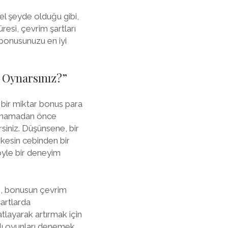
zel şeyde olduğu gibi,
resi, çevrim şartları
, bonusunuzu en iyi
 Oynarsınız?”
 bir miktar bonus para
 oynamadan önce
irsiniz. Düşünsene, bir
rkesin cebinden bir
öyle bir deneyim
n, bonusun çevrim
şartlarda
tlayarak artırmak için
rklı oyunları denemek