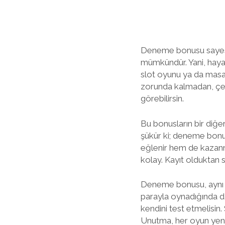
Deneme bonusu sayesi
mümkündür. Yani, hayal
slot oyunu ya da masa
zorunda kalmadan, çeşit
görebilirsin.
Bu bonusların bir diğ
şükür ki; deneme bonu
eğlenir hem de kazanma
kolay. Kayıt olduktan 
Deneme bonusu, aynı z
parayla oynadığında dah
kendini test etmelisi
Unutma, her oyun yeni