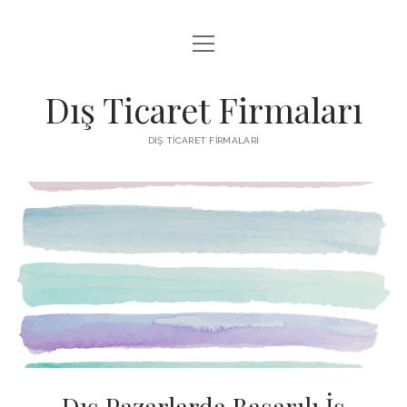
menüyü
INSTAGRAM BEĞENI KASMA ÜCRETSIZ
aç
LISTE
Dış Ticaret Firmaları
SAYFA LISTESI
DIŞ TICARET FIRMALARI
SPOTIFY DINLENME ATMA
Dış Pazarlarda Başarılı İş