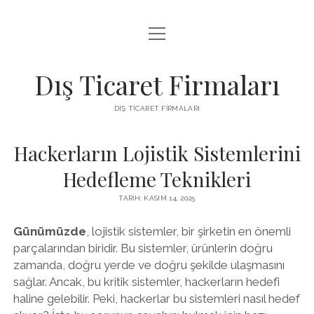
menüyü
INSTAGRAM BEĞENI KASMA ÜCRETSIZ
aç
LISTE
Dış Ticaret Firmaları
SAYFA LISTESI
DIŞ TICARET FIRMALARI
SPOTIFY DINLENME ATMA
Hackerların Lojistik Sistemlerini
Hedefleme Teknikleri
TARIH: KASIM 14, 2025
Günümüzde
, lojistik sistemler, bir şirketin en önemli
parçalarından biridir. Bu sistemler, ürünlerin doğru
zamanda, doğru yerde ve doğru şekilde ulaşmasını
sağlar. Ancak, bu kritik sistemler, hackerların hedefi
haline gelebilir. Peki, hackerlar bu sistemleri nasıl hedef