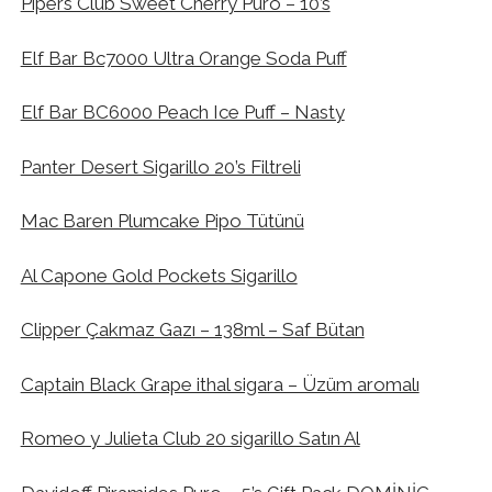
Pipers Club Sweet Cherry Puro – 10’s
Elf Bar Bc7000 Ultra Orange Soda Puff
Elf Bar BC6000 Peach Ice Puff – Nasty
Panter Desert Sigarillo 20’s Filtreli
Mac Baren Plumcake Pipo Tütünü
Al Capone Gold Pockets Sigarillo
Clipper Çakmaz Gazı – 138ml – Saf Bütan
Captain Black Grape ithal sigara – Üzüm aromalı
Romeo y Julieta Club 20 sigarillo Satın Al