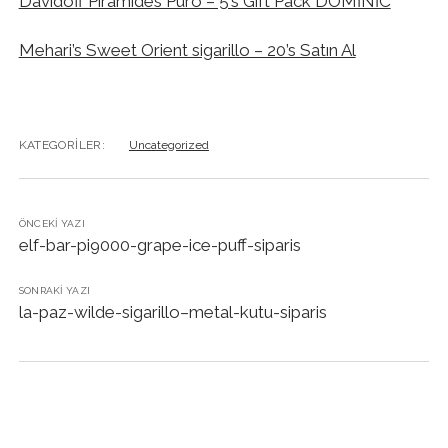
Davidoff Piramides Puro – 5’s Gift Pack DOMİNİC
Mehari’s Sweet Orient sigarillo – 20’s Satın Al
KATEGORILER:
Uncategorized
ÖNCEKI YAZI
elf-bar-pi9000-grape-ice-puff-siparis
SONRAKI YAZI
la-paz-wilde-sigarillo–metal-kutu-siparis