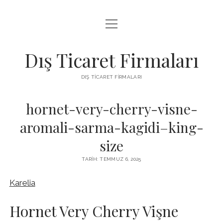
menüyü
INSTAGRAM BEĞENI KASMA ÜCRETSIZ
aç
LISTE
Dış Ticaret Firmaları
SAYFA LISTESI
DIŞ TICARET FIRMALARI
SPOTIFY DINLENME ATMA
hornet-very-cherry-visne-
aromali-sarma-kagidi–king-
size
TARIH: TEMMUZ 6, 2025
Karelia
Hornet Very Cherry Vişne