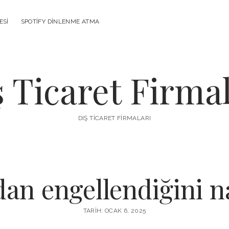
ESI
SPOTIFY DINLENME ATMA
ş Ticaret Firmal
DIŞ TICARET FIRMALARI
an engellendiğini na
TARIH: OCAK 6, 2025