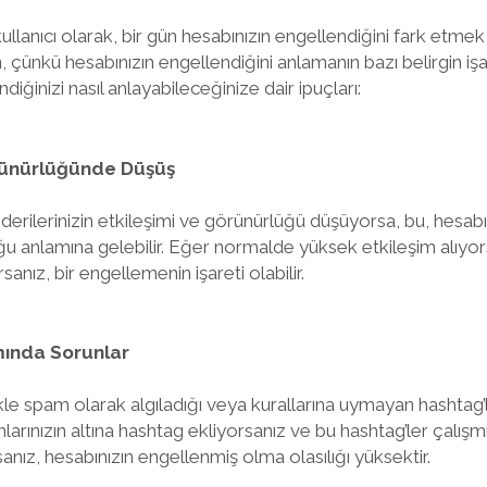
kullanıcı olarak, bir gün hesabınızın engellendiğini fark etmek 
ünkü hesabınızın engellendiğini anlamanın bazı belirgin işare
iğinizi nasıl anlayabileceğinize dair ipuçları:
rünürlüğünde Düşüş
önderilerinizin etkileşimi ve görünürlüğü düşüyorsa, bu, hesab
duğu anlamına gelebilir. Eğer normalde yüksek etkileşim alıyor
sanız, bir engellemenin işareti olabilir.
mında Sorunlar
kle spam olarak algıladığı veya kurallarına uymayan hashtag’l
nlarınızın altına hashtag ekliyorsanız ve bu hashtag’ler çalış
anız, hesabınızın engellenmiş olma olasılığı yüksektir.