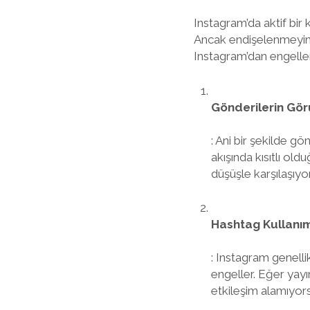
Instagram’da aktif bir 
Ancak endişelenmeyin, ç
Instagram’dan engellend
Gönderilerin Gö
: Ani bir şekilde g
akışında kısıtlı ol
düşüşle karşılaşıyor
Hashtag Kullanı
: Instagram genelli
engeller. Eğer yayı
etkileşim alamıyors