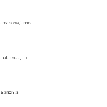
 arama sonuçlarında
k hata mesajları
abınızın bir