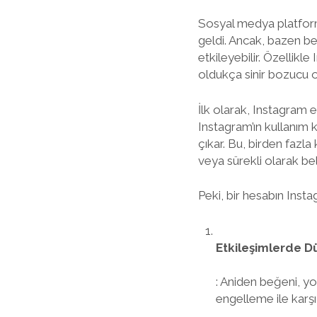
Sosyal medya platforml
geldi. Ancak, bazen b
etkileyebilir. Özellik
oldukça sinir bozucu ola
İlk olarak, Instagram 
Instagram’ın kullanım ko
çıkar. Bu, birden faz
veya sürekli olarak beli
Peki, bir hesabın Instag
Etkileşimlerde D
: Aniden beğeni, yo
engelleme ile karşı 