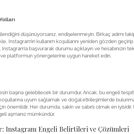
olları
llendiğini düşünüyorsanız, endişelenmeyin. Birkaç adımı ta
likle, Instagram’ın kullanım koşullarını yeniden gözden geçiri
 Instagram’a başvurarak durumu açıklayın ve hesabınızın tekra
un ve platformun yönergelerine uygun hareket edin.
esin başına gelebilecek bir durumdur. Ancak, bu engeli tes
oşullarına uyum sağlamak ve doğal etkileşimlerde bulunma
in önemlidir. Her durumda, sakin ve sabırlı olmak en iyisidir.
engeli aşmanız mümkündür.
er: Instagram Engeli Belirtileri ve Çözümleri