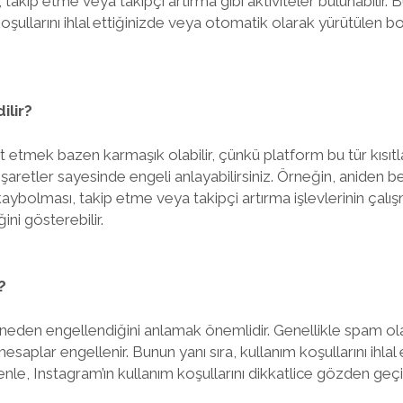
kip etme veya takipçi artırma gibi aktiviteler bulunabilir. 
oşullarını ihlal ettiğinizde veya otomatik olarak yürütülen bo
ilir?
t etmek bazen karmaşık olabilir, çünkü platform bu tür kısıtl
 işaretler sayesinde engeli anlayabilirsiniz. Örneğin, aniden
ybolması, takip etme veya takipçi artırma işlevlerinin çalı
ini gösterebilir.
?
neden engellendiğini anlamak önemlidir. Genellikle spam ol
 hesaplar engellenir. Bunun yanı sıra, kullanım koşullarını ihla
denle, Instagram’ın kullanım koşullarını dikkatlice gözden ge