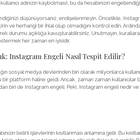
 kullanıcı adınızın kaybolması), bu da hesabınızın engellendiği
diğinizi düşünüyorsanız, endişelenmeyin. Öncelikle, Instag
irin ve herhangi bir ihlal olup olmadığını kontrol edin. Ardın
erek durumu açıklığa kavuşturabilirsiniz. Unutmayın, kuralla
östermek her zaman en iyisidir.
k: Instagram Engeli Nasıl Tespit Edilir?
n sosyal medya devlerinden biri olarak milyonlarca kullanı
ir platform haline geldi. Ancak, zaman zaman kullanıcılar bel
rdan biri de Instagram engeli. Peki, Instagram engeli nedir ve n
ınızın belirli işlevlerinin kısıtlanması anlamına gelir. Bu kısı