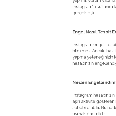
yapma, yorum yapma, ta
Instagram’ın kullanım k
gerçekleşir.
Engel Nasıl Tespit Ed
Instagram engeli tespi
bildirmez. Ancak, bazı
yapma yeteneğinizin ka
hesabınızın engellendiğ
Neden Engellendim
Instagram hesabınızın 
aşırı aktivite gösteren
sebebi olabilir. Bu ne
uymak önemlidir.