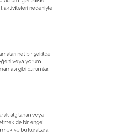
Bu durum, genellikle
t aktiviteleri nedeniyle
amaları net bir şekilde
 beğeni veya yorum
şmaması gibi durumlar,
arak algılanan veya
l etmek de bir engel
çirmek ve bu kurallara