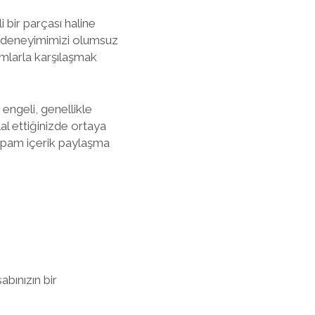
 bir parçası haline
a deneyimimizi olumsuz
umlarla karşılaşmak
engeli, genellikle
lal ettiğinizde ortaya
 spam içerik paylaşma
abınızın bir