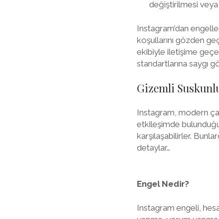
değiştirilmesi veya
Instagram’dan engellen
koşullarını gözden geç
ekibiyle iletişime geç
standartlarına saygı g
Gizemli Suskunlu
Instagram, modern çağı
etkileşimde bulunduğu b
karşılaşabilirler. Bunla
detaylar…
Engel Nedir?
Instagram engeli, hesab