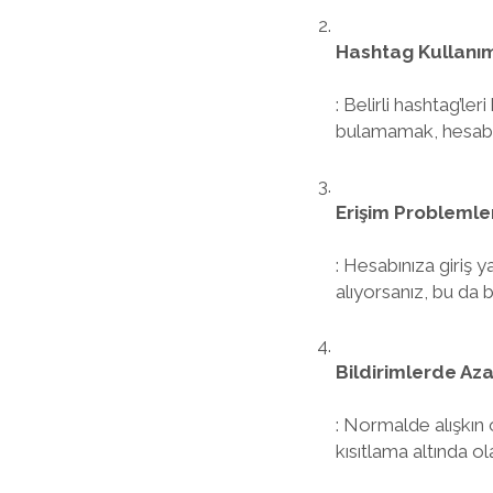
Hashtag Kullanı
: Belirli hashtag’l
bulamamak, hesabını
Erişim Problemle
: Hesabınıza giriş 
alıyorsanız, bu da bir
Bildirimlerde Az
: Normalde alışkın 
kısıtlama altında ol