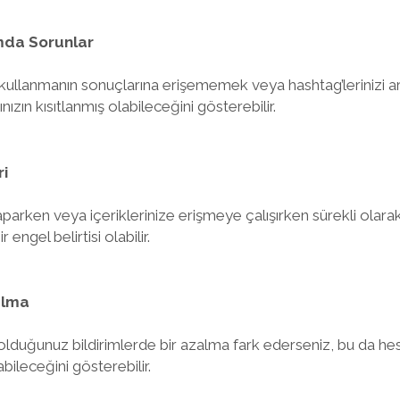
mda Sorunlar
eri kullanmanın sonuçlarına erişememek veya hashtag’lerinizi
zın kısıtlanmış olabileceğini gösterebilir.
ri
yaparken veya içeriklerinize erişmeye çalışırken sürekli olara
 engel belirtisi olabilir.
alma
olduğunuz bildirimlerde bir azalma fark ederseniz, bu da hes
abileceğini gösterebilir.