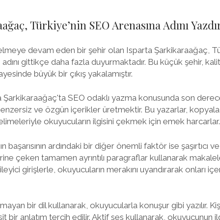
aağaç, Türkiye’nin SEO Arenasına Adını Yazdı
meye devam eden bir şehir olan Isparta Şarkikaraağaç, Türki
ını gittikçe daha fazla duyurmaktadır. Bu küçük şehir, kalite
sayesinde büyük bir çıkış yakalamıştır.
arta Şarkikaraağaç'ta SEO odaklı yazma konusunda son derec
ı, benzersiz ve özgün içerikler üretmektir. Bu yazarlar, kopya
imeleriyle okuyucuların ilgisini çekmek için emek harcarlar.
 başarısının ardındaki bir diğer önemli faktör ise şaşırtıcı ve p
erine çeken tamamen ayrıntılı paragraflar kullanarak makaleleri
ileyici girişlerle, okuyucuların merakını uyandırarak onları i
ayan bir dil kullanarak, okuyucularla konuşur gibi yazılır. Kiş
sit bir anlatım tercih edilir. Aktif ses kullanarak, okuyucunun il