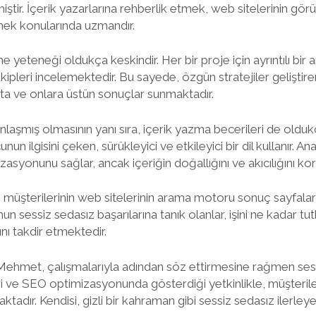
rmiştir. İçerik yazarlarına rehberlik etmek, web sitelerinin g
mek konularında uzmandır.
eteneği oldukça keskindir. Her bir proje için ayrıntılı bir 
kipleri incelemektedir. Bu sayede, özgün stratejiler geliştire
akta ve onlara üstün sonuçlar sunmaktadır.
mış olmasının yanı sıra, içerik yazma becerileri de oldukça
 ilgisini çeken, sürükleyici ve etkileyici bir dil kullanır. Ana
syonunu sağlar, ancak içeriğin doğallığını ve akıcılığını kor
 müşterilerinin web sitelerinin arama motoru sonuç sayfaları
nun sessiz sedasız başarılarına tanık olanlar, işini ne kadar tu
nı takdir etmektedir.
Mehmet, çalışmalarıyla adından söz ettirmesine rağmen sessi
i ve SEO optimizasyonunda gösterdiği yetkinlikle, müşterile
ktadır. Kendisi, gizli bir kahraman gibi sessiz sedasız ilerley