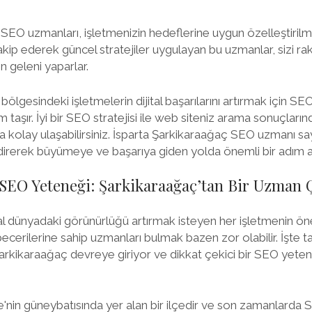
SEO uzmanları, işletmenizin hedeflerine uygun özelleştirilm
akip ederek güncel stratejiler uygulayan bu uzmanlar, sizi ra
n geleni yaparlar.
ölgesindeki işletmelerin dijital başarılarını artırmak için S
taşır. İyi bir SEO stratejisi ile web siteniz arama sonuçlarında
a kolay ulaşabilirsiniz. İsparta Şarkikaraağaç SEO uzmanı sa
ndirerek büyümeye ve başarıya giden yolda önemli bir adım 
i SEO Yeteneği: Şarkikaraağaç’tan Bir Uzman Ç
l dünyadaki görünürlüğü artırmak isteyen her işletmenin ön
cerilerine sahip uzmanları bulmak bazen zor olabilir. İşte 
i Şarkikaraağaç devreye giriyor ve dikkat çekici bir SEO yeten
'nin güneybatısında yer alan bir ilçedir ve son zamanlarda 