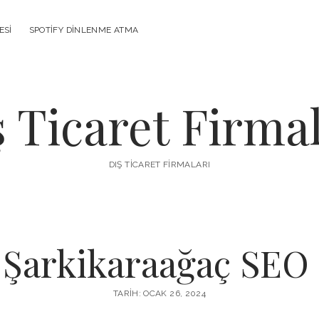
ESI
SPOTIFY DINLENME ATMA
ş Ticaret Firmal
DIŞ TICARET FIRMALARI
a Şarkikaraağaç SEO
TARIH: OCAK 26, 2024