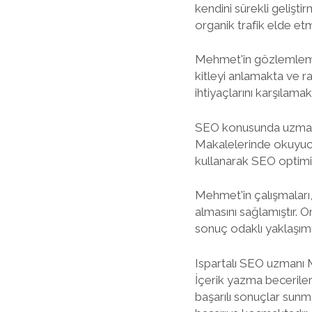
kendini sürekli gelişti
organik trafik elde et
Mehmet'in gözlemleme y
kitleyi anlamakta ve ra
ihtiyaçlarını karşılam
SEO konusunda uzmanlaş
Makalelerinde okuyucunun
kullanarak SEO optimiza
Mehmet'in çalışmaları,
almasını sağlamıştır. O
sonuç odaklı yaklaşımı
Ispartalı SEO uzmanı 
İçerik yazma beceriler
başarılı sonuçlar sunma