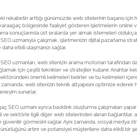
ki rekabetin arttığı günümüzde web sitelerinin başarısı için 
ikaraağaç bölgesinde faaliyet gösteren işletmelerin online var
ama sonuçlarında üst sıralarda yer almak istemeleri oldukça
SEO uzmanıyla çalışmak, işletmenizin dijital pazarlama strate
daha etkili ulaşmanızı sağlar.
SEO uzmanları, web sitenizin arama motorları tarafından dah
lamak için çeşitli teknikler ve stratejiler kullanır. Anahtar ke
sektöründeki önemli kelimeleri belirler ve bu kelimeleri içer
nı zamanda, web sitenizin teknik altyapısını optimize ederek h
deneyim sunarlar.
ağaç SEO uzmanı ayrıca backlink oluşturma çalışmaları yapar
iteli ve sektörle ilgili diğer web sitelerinden alınan bağlantılar
ve güvenilir görmesini sağlar. Aynı zamanda, sosyal medya stra
ünürlüğünü artırır ve potansiyel müşterilere daha etkili bir ş