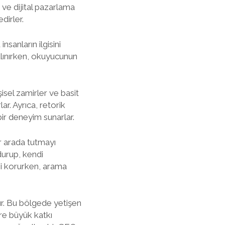
ve dijital pazarlama
dirler.
sanların ilgisini
 alınırken, okuyucunun
sel zamirler ve basit
ar. Ayrıca, retorik
bir deneyim sunarlar.
r arada tutmayı
durup, kendi
ini korurken, arama
dır. Bu bölgede yetişen
re büyük katkı