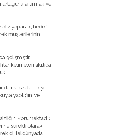
örünürlüğünü artırmak ve
analiz yaparak, hedef
rek müşterilerinin
 gelişmiştir.
htar kelimeleri akıllıca
ur.
nda üst sıralarda yer
tkuyla yaptığını ve
zliğini korumaktadır.
rine sürekli olarak
erek dijital dünyada