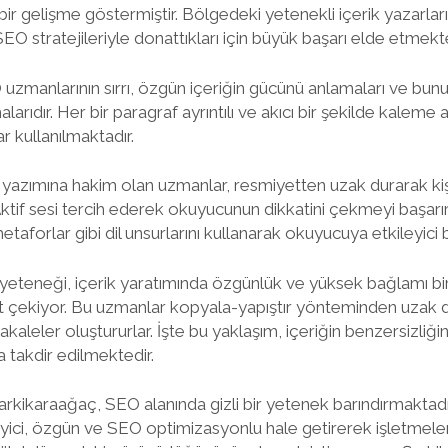
gelişme göstermiştir. Bölgedeki yetenekli içerik yazarları 
SEO stratejileriyle donattıkları için büyük başarı elde etmekte
zmanlarının sırrı, özgün içeriğin gücünü anlamaları ve bunu in
rıdır. Her bir paragraf ayrıntılı ve akıcı bir şekilde kaleme
ar kullanılmaktadır.
yazımına hakim olan uzmanlar, resmiyetten uzak durarak kişi
 Aktif sesi tercih ederek okuyucunun dikkatini çekmeyi başarırl
metaforlar gibi dil unsurlarını kullanarak okuyucuya etkileyici 
yeteneği, içerik yaratımında özgünlük ve yüksek bağlamı bi
t çekiyor. Bu uzmanlar kopyala-yapıştır yönteminden uzak 
makaleler oluştururlar. İşte bu yaklaşım, içeriğin benzersizliğ
a takdir edilmektedir.
i Şarkikaraağaç, SEO alanında gizli bir yetenek barındırmakta
leyici, özgün ve SEO optimizasyonlu hale getirerek işletmele