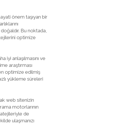
hayati önem taşıyan bir
lıklarını
 doğaldır. Bu noktada,
jilerini optimize
a iyi anlaşılmasını ve
lime araştırması
en optimize edilmiş
ızlı yükleme süreleri
ak web sitenizin
, arama motorlarının
tejileriyle de
ekilde ulaşmanızı