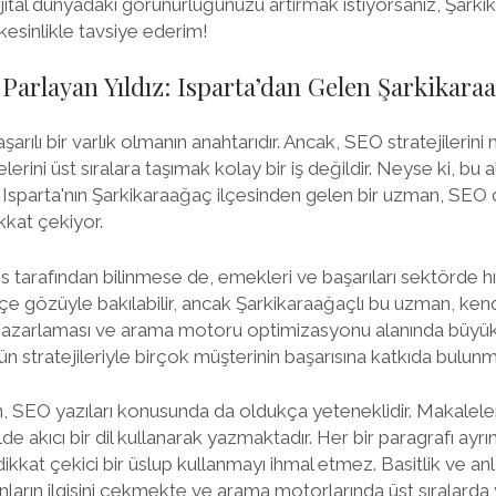
jital dünyadaki görünürlüğünüzü artırmak istiyorsanız, Şark
kesinlikle tavsiye ederim!
arlayan Yıldız: Isparta’dan Gelen Şarkikara
şarılı bir varlık olmanın anahtarıdır. Ancak, SEO stratejileri
rini üst sıralara taşımak kolay bir iş değildir. Neyse ki, bu a
n Isparta'nın Şarkikaraağaç ilçesinden gelen bir uzman, SEO
ikkat çekiyor.
 tarafından bilinmese de, emekleri ve başarıları sektörde hı
 ilçe gözüyle bakılabilir, ancak Şarkikaraağaçlı bu uzman, k
et pazarlaması ve arama motoru optimizasyonu alanında büyü
ün stratejileriyle birçok müşterinin başarısına katkıda bulunm
, SEO yazıları konusunda da oldukça yeteneklidir. Makalele
de akıcı bir dil kullanarak yazmaktadır. Her bir paragrafı ayrı
ikkat çekici bir üslup kullanmayı ihmal etmez. Basitlik ve anla
anların ilgisini çekmekte ve arama motorlarında üst sıralarda 