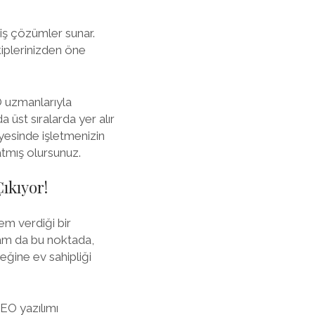
iş çözümler sunar.
kiplerinizden öne
EO uzmanlarıyla
 üst sıralarda yer alır
yesinde işletmenizin
atmış olursunuz.
ıkıyor!
em verdiği bir
tam da bu noktada,
eğine ev sahipliği
SEO yazılımı