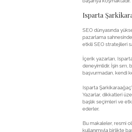
başarıya koşmaktadır.
Isparta Şarkikar
SEO dünyasında yüksel
pazarlama sahnesinde ad
etkili SEO stratejileri 
İçerik yazarları, Isp
deneyimlidir. İşin sırr
başvurmadan, kendi kel
Isparta Şarkikaraağaç'ın
Yazarlar, dikkatleri üz
başlık seçimleri ve etk
ederler.
Bu makaleler, resmi olm
kullanımıyla birlikte ba