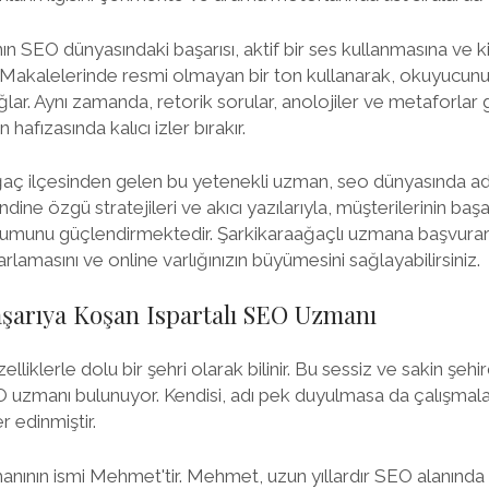
 SEO dünyasındaki başarısı, aktif bir ses kullanmasına ve kiş
. Makalelerinde resmi olmayan bir ton kullanarak, okuyucun
lar. Aynı zamanda, retorik sorular, anolojiler ve metaforlar gib
hafızasında kalıcı izler bırakır.
ağaç ilçesinden gelen bu yetenekli uzman, seo dünyasında a
ne özgü stratejileri ve akıcı yazılarıyla, müşterilerinin başar
umunu güçlendirmektedir. Şarkikaraağaçlı uzmana başvurara
lamasını ve online varlığınızın büyümesini sağlayabilirsiniz.
aşarıya Koşan Ispartalı SEO Uzmanı
elliklerle dolu bir şehri olarak bilinir. Bu sessiz ve sakin şehi
 uzmanı bulunuyor. Kendisi, adı pek duyulmasa da çalışmalar
r edinmiştir.
nının ismi Mehmet'tir. Mehmet, uzun yıllardır SEO alanınd