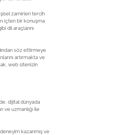
isel zamirleri tercih
un içten bir konuşma
i dil araçlarını
dından söz ettirmeye
ılarını artırmakta ve
k, web sitenizin
rde, dijital dünyada
ı ve uzmanlığı ile
a deneyim kazanmış ve