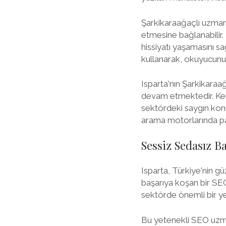
Şarkikaraağaçlı uzmanın
etmesine bağlanabilir
hissiyatı yaşamasını sağ
kullanarak, okuyucunun 
Isparta'nın Şarkikara
devam etmektedir. Kendi
sektördeki saygın kon
arama motorlarında par
Sessiz Sedasız B
Isparta, Türkiye'nin güz
başarıya koşan bir SEO
sektörde önemli bir ye
Bu yetenekli SEO uzma