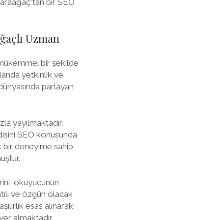
ikaraağaç'tan bir SEO
ağaçlı Uzman
ni mükemmel bir şekilde
landa yetkinlik ve
 dünyasında parlayan
zla yayılmaktadır.
endisini SEO konusunda
k bir deneyime sahip
uştur.
rini, okuyucunun
ntılı ve özgün olacak
şılırlık esas alınarak
yer almaktadır.