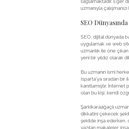
sağlamaktadır. Eğer di
uzmanıyla çalışmanızı 
SEO Dünyasında P
SEO, dijital dünyada ba
uygulamak ve web sitele
uzmanlık ile öne çıka
yeni bir yıldız olarak d
Bu uzmanın ismi herkes
Isparta'ya sıradan bir
kanıtlamıştır. İntern
olan bu kişi, kendi özg
Şarkikaraağaçlı uzman
dikkatini çekecek şekil
şekilde inşa ederken, d
yazılan makaleler, ins