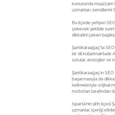
konusunda muazzam bir 
uzmanları, kendilerini 
Bu ilçede yetişen SEO u
çekecek şekilde sunmala
dikkatini çeken başlıkl
Şarkikaraağaç'ta SEO 
bir dil kullanmaktadır.
sorular, anolojiler ve 
Şarkikaraağaç'ın SEO 
başarmasıyla da dikka
kelimeleriyle orijinal 
motorları tarafından d
Isparta'nın şirin ilçes
uzmanlar, içeriği etki