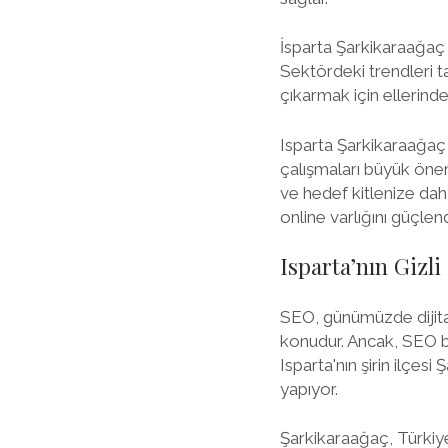
İsparta Şarkikaraağaç 
Sektördeki trendleri t
çıkarmak için ellerinde
Isparta Şarkikaraağaç b
çalışmaları büyük önem 
ve hedef kitlenize dah
online varlığını güçle
Isparta’nın Gizl
SEO, günümüzde dijita
konudur. Ancak, SEO be
Isparta'nın şirin ilçes
yapıyor.
Şarkikaraağaç, Türkiye