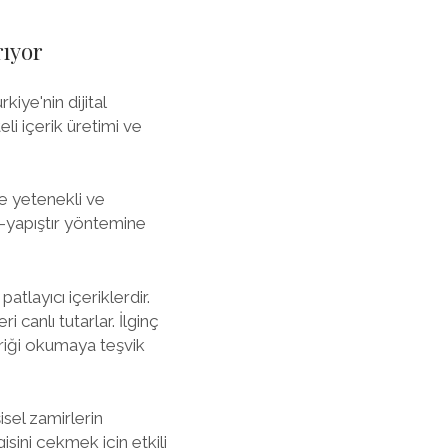
rıyor
ye'nin dijital
li içerik üretimi ve
e yetenekli ve
la-yapıştır yöntemine
atlayıcı içeriklerdir.
 canlı tutarlar. İlginç
çeriği okumaya teşvik
isel zamirlerin
gisini çekmek için etkili