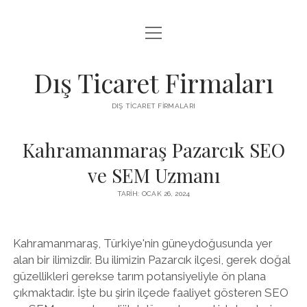
menüyü
INSTAGRAM BEĞENI KASMA ÜCRETSIZ
aç
LISTE
Dış Ticaret Firmaları
SAYFA LISTESI
DIŞ TICARET FIRMALARI
SPOTIFY DINLENME ATMA
Kahramanmaraş Pazarcık SEO
ve SEM Uzmanı
TARIH: OCAK 26, 2024
Kahramanmaraş, Türkiye'nin güneydoğusunda yer
alan bir ilimizdir. Bu ilimizin Pazarcık ilçesi, gerek doğal
güzellikleri gerekse tarım potansiyeliyle ön plana
çıkmaktadır. İşte bu şirin ilçede faaliyet gösteren SEO