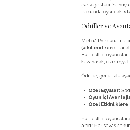
çaba gösterir. Sonuç o
zamanda oyundaki
st
Ödüller ve Avant
Metin2 PvP sunucuların
şekillendiren
bir anah
Bu ödüller, oyuncuları
kazanarak, özel eşyal
Ödüller, genellikle aşa
Özel Eşyalar:
Sade
Oyun İçi Avantajl
Özel Etkinliklere 
Bu ödüller, oyuncula
artırır. Her savaş son