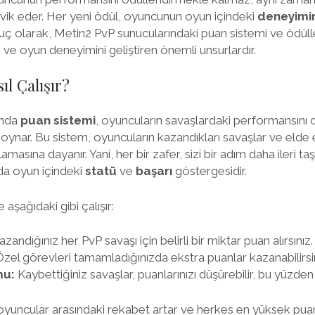
k eder. Her yeni ödül, oyuncunun oyun içindeki
deneyimin
onuç olarak, Metin2 PvP sunucularındaki puan sistemi ve ödüll
ve oyun deneyimini geliştiren önemli unsurlardır.
l Çalışır?
ında
puan sistemi
, oyuncuların savaşlardaki performansını
oynar. Bu sistem, oyuncuların kazandıkları savaşlar ve elde et
asına dayanır. Yani, her bir zafer, sizi bir adım daha ileri taş
da oyun içindeki
statü
ve
başarı
göstergesidir.
 aşağıdaki gibi çalışır:
zandığınız her PvP savaşı için belirli bir miktar puan alırsınız.
zel görevleri tamamladığınızda ekstra puanlar kazanabilirsin
mu:
Kaybettiğiniz savaşlar, puanlarınızı düşürebilir, bu yüzden 
oyuncular arasındaki rekabet artar ve herkes en yüksek puan