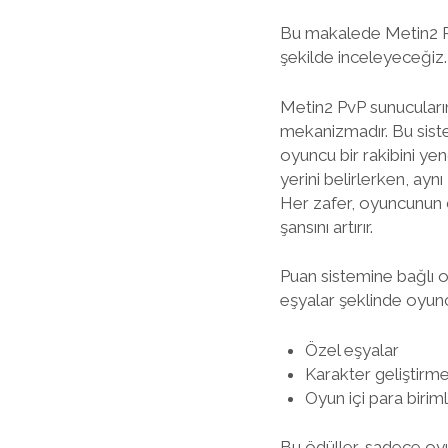
Bu makalede Metin2 PvP
şekilde inceleyeceğiz. 
Metin2 PvP sunucular
mekanizmadır. Bu sistem
oyuncu bir rakibini yen
yerini belirlerken, ay
Her zafer, oyuncunun 
şansını artırır.
Puan sistemine bağlı o
eşyalar şeklinde oyunc
Özel eşyalar
Karakter geliştirme
Oyun içi para biriml
Bu ödüller, sadece oy