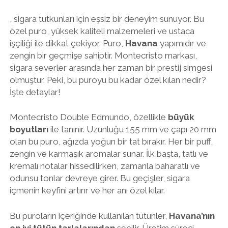
, sigara tutkunları için eşsiz bir deneyim sunuyor. Bu
özel puro, yüksek kaliteli malzemeleri ve ustaca
işçiliği ile dikkat çekiyor. Puro,
Havana
yapımıdır ve
zengin bir geçmişe sahiptir. Montecristo markası,
sigara severler arasında her zaman bir prestij simgesi
olmuştur. Peki, bu puroyu bu kadar özel kılan nedir?
İşte detaylar!
Montecristo Double Edmundo, özellikle
büyük
boyutları
ile tanınır. Uzunluğu 155 mm ve çapı 20 mm
olan bu puro, ağızda yoğun bir tat bırakır. Her bir puff,
zengin ve karmaşık aromalar sunar. İlk başta, tatlı ve
kremalı notalar hissedilirken, zamanla baharatlı ve
odunsu tonlar devreye girer. Bu geçişler, sigara
içmenin keyfini artırır ve her anı özel kılar.
Bu puroların içeriğinde kullanılan tütünler,
Havana’nın
en iyi tütün tarlalarından
seçilir. Üretim süreci,