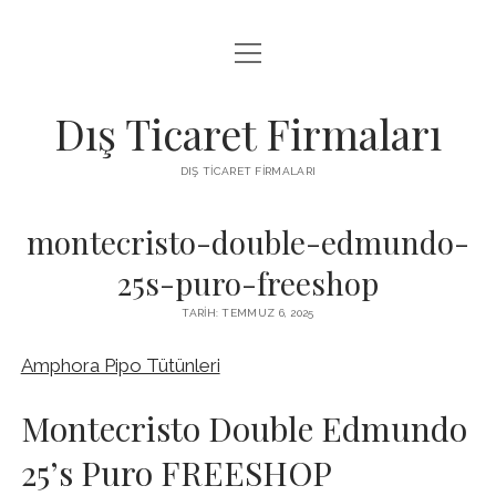
menüyü
INSTAGRAM BEĞENI KASMA ÜCRETSIZ
aç
LISTE
Dış Ticaret Firmaları
SAYFA LISTESI
DIŞ TICARET FIRMALARI
SPOTIFY DINLENME ATMA
montecristo-double-edmundo-
25s-puro-freeshop
TARIH: TEMMUZ 6, 2025
Amphora Pipo Tütünleri
Montecristo Double Edmundo
25’s Puro FREESHOP