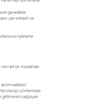
ak kanamayı durdurabilir.
visi genellikle
rın yan etkileri ve
ücudunuzun iyileşme
n cerrahi bir müdahale
 anormallikleri
histeroskopi yöntemiyle
ne girilmesini sağlayan