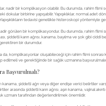
lar, nadir bir komplikasyon olabilir. Bu durumda, rahim filmi
ki dokular birbirine yapışabilir. Yapışıklıklar, normal adet dö
. Yapışıklıkların tedavisi genellikle histeroskopi yöntemiyle gerç
nadir görülen bir komplikasyondur. Bu durumda, rahim filmi 
lması, şiddetli karın ağrısı, kanama, bayılma ve şok gibi ciddi be
gerektiren bir durumdur.
a da, komplikasyonlar oluşabileceği için rahim filmi sonras
akip edilmeli ve gerektiğinde bir sağlık uzmanına başvurulmalıd
a Başvurulmalı?
rı kanama, şiddetli ağrı veya diğer endişe verici belirtiler var
rtiler arasında şiddetli karın ağrısı, aşırı kanama, vajinal akınt
ağlık uzmanı tarafından değerlendirilmek önemlidir.