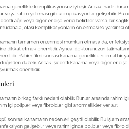
nama genellikle komplikasyonsuz iyileşir. Ancak, nadir duru
lar veya rahim yırtılması gibi komplikasyonlar gelişebilir. Bu n
iddetli ağrı veya diğer endişe verici belirtiler varsa, bir sağl
 müdahale, olası komplikasyonların önlenmesine yardımcı olab
anamanın tamamen önlenmesi mümkün olmasa da, enfeksiyon 
ine dikkat etmek önemlidir. Ayrıca, doktorunuzun talimatları
nemlidir. Rahim filmi sonrası kanama genellikle normal bir ya
ndiliğinden düzelir. Ancak, şiddetli kanama veya diğer endişe ve
aşvurmak önemlidir.
nleri
amanın birkaç farklı nedeni olabilir. Bunlar arasında rahim iç
m içi polipler veya fibroidler gibi anormallikler yer alır.
pi) sonrası kanamanın nedenleri çeşitli olabilir. Bu işlem sıra
, enfeksiyon gelişebilir veya rahim içinde polipler veya fibroid