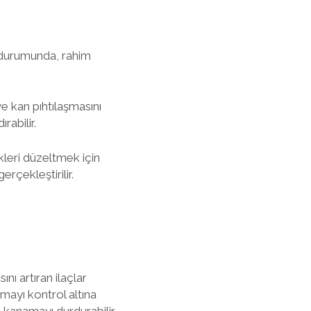
a durumunda, rahim
ve kan pıhtılaşmasını
rabilir.
leri düzeltmek için
rçekleştirilir.
nı artıran ilaçlar
amayı kontrol altına