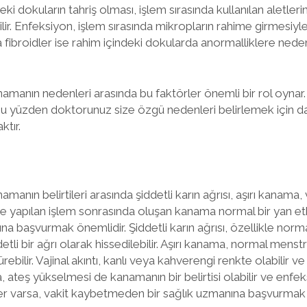
eki dokuların tahriş olması, işlem sırasında kullanılan aletlerin
ilir. Enfeksiyon, işlem sırasında mikropların rahime girmesiyl
a fibroidler ise rahim içindeki dokularda anormalliklere ned
namanın nedenleri arasında bu faktörler önemli bir rol oynar.
 bu yüzden doktorunuz size özgü nedenleri belirlemek için daha
tır.
manın belirtileri arasında şiddetli karın ağrısı, aşırı kanama, 
de yapılan işlem sonrasında oluşan kanama normal bir yan etki
ına başvurmak önemlidir. Şiddetli karın ağrısı, özellikle no
li bir ağrı olarak hissedilebilir. Aşırı kanama, normal me
bilir. Vajinal akıntı, kanlı veya kahverengi renkte olabilir 
a, ateş yükselmesi de kanamanın bir belirtisi olabilir ve enfeks
tiler varsa, vakit kaybetmeden bir sağlık uzmanına başvurmak 