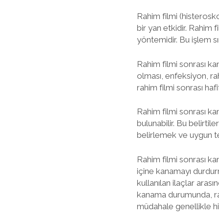
Rahim filmi (histerosk
bir yan etkidir. Rahim f
yöntemidir. Bu işlem sır
Rahim filmi sonrası kan
olması, enfeksiyon, rah
rahim filmi sonrası haf
Rahim filmi sonrası kana
bulunabilir. Bu belirt
belirlemek ve uygun te
Rahim filmi sonrası ka
içine kanamayı durdurm
kullanılan ilaçlar arası
kanama durumunda, rahi
müdahale genellikle hi