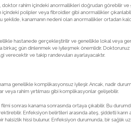
, doktor rahim içindeki anormallikleri doğrudan görebilir ve
 içindeki polipler veya fibroidler gibi anormallikler çıkarılabi
r. Bu şekilde, kanamanın nedeni olan anormallikler ortadan kal
likle hastanede gerçekleştirilir ve genellikle lokal veya gen
nda birkaç gün dinlenmek ve iyileşmek önemlidir. Doktorunuz 
gi verecektir ve takip randevuları ayarlayacaktır.
nama genellikle komplikasyonsuz iyileşir. Ancak, nadir duru
ar veya rahim yırtılması gibi komplikasyonlar gelişebilir.
m filmi sonrası kanama sonrasında ortaya çıkabilir. Bu durum
ektirebilir. Enfeksiyon belirtileri arasında ateş, şiddetli karın
 bir halsizlik hissi bulunur. Enfeksiyon durumunda, bir sağlı