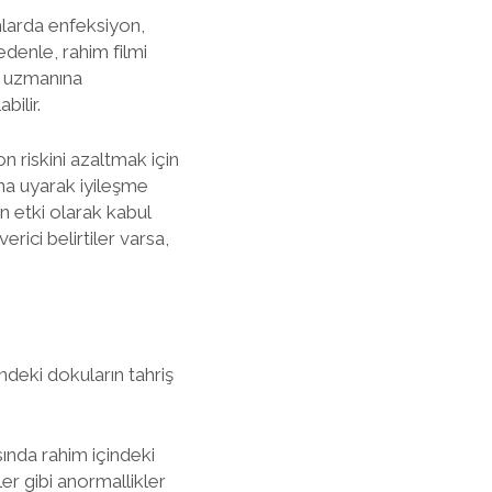
mlarda enfeksiyon,
edenle, rahim filmi
ık uzmanına
ilir.
riskini azaltmak için
na uyarak iyileşme
n etki olarak kabul
rici belirtiler varsa,
indeki dokuların tahriş
sında rahim içindeki
ler gibi anormallikler