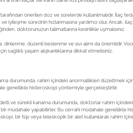
sını artıran ilaçlar ise kanın daha hızlı pıhtılaşmasını sağlayar
tarafından önerilen doz ve sürelerde kullanılmalıdır. İlaç teda
e iyileşme sürecinin hızlanmasına yardımcı olur. Ancak, ilaçla
ğinden, doktorunuzun talimatlarına kesinlikle uymalısınız.
ıra, dinlenme, düzenli beslenme ve sıvı alımı da önemlidir. V
in sağlıklı yaşam alışkanlıklarına dikkat etmelisiniz.
nama durumunda, rahim içindeki anormallikleri düzeltmek içi
le genellikle histeroskopi yöntemiyle gerçekleştirilir.
ddetli ve sürekli kanama durumunda, doktorlar rahim içindeki
 bir müdahale yapabilirler. Bu cerrahi müdahale genellikle 
roskopi, bir tüp veya teleskopik bir alet kullanılarak rahim içi