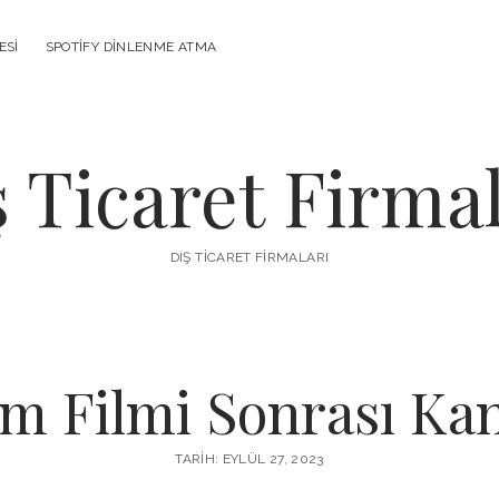
ESI
SPOTIFY DINLENME ATMA
ş Ticaret Firmal
DIŞ TICARET FIRMALARI
m Filmi Sonrası K
TARIH: EYLÜL 27, 2023