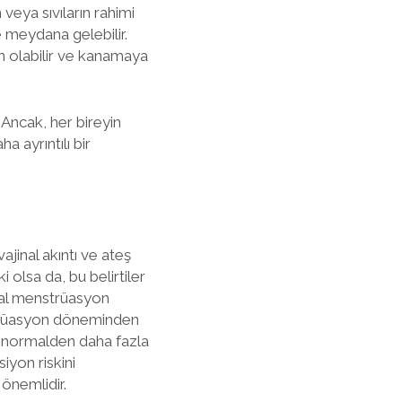
 veya sıvıların rahimi
e meydana gelebilir.
en olabilir ve kanamaya
 Ancak, her bireyin
 ayrıntılı bir
vajinal akıntı ve ateş
 olsa da, bu belirtiler
rmal menstrüasyon
nstrüasyon döneminden
ve normalden daha fazla
iyon riskini
önemlidir.