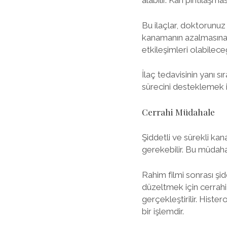
alabilir. Kan pıhtılaşma
Bu ilaçlar, doktorunuz 
kanamanın azalmasına v
etkileşimleri olabilece
İlaç tedavisinin yanı s
sürecini desteklemek iç
Cerrahi Müdahale
Şiddetli ve sürekli ka
gerekebilir. Bu müdaha
Rahim filmi sonrası şi
düzeltmek için cerrahi
gerçekleştirilir. Histe
bir işlemdir.