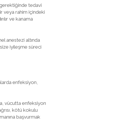
 gerektiğinde tedavi
lir veya rahim içindeki
dırılır ve kanama
el anestezi altında
size iyileşme süreci
mlarda enfeksiyon,
da, vücutta enfeksiyon
 ağrısı, kötü kokulu
k uzmanına başvurmak