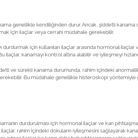
nama genellikle kendiliğinden durur. Ancak, şiddetli kanam
ak için ilaçlar veya cerrahi müdahale gerekebilir.
 durdurmak için kullanılan ilaçlar arasında hormonal ilaçlar 
Bu ilaçlar, kanamayı kontrol altına alabilir ve iyileşmeyi hızlandı
etli ve sürekli kanama durumunda, rahim içindeki anormallik
erekebilir. Bu müdahale genellikle histeroskopi yöntemiyle ge
amanın durdurulması için hormonal ilaçlar ve kan pıhtılaşması
l ilaçlar, rahim içindeki dokuların iyileşmesini sağlayarak kan