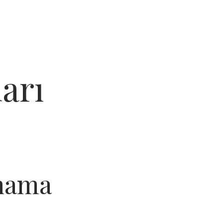
arı
anama