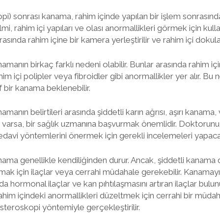
opi) sonrası kanama, rahim içinde yapılan bir işlem sonrasın
ilmi, rahim içi yapıları ve olası anormallikleri görmek için kulla
asında rahim içine bir kamera yerleştirilir ve rahim içi dokular
amanın birkaç farklı nedeni olabilir. Bunlar arasında rahim iç
im içi polipler veya fibroidler gibi anormallikler yer alır. Bu
if bir kanama beklenebilir.
manın belirtileri arasında şiddetli karın ağrısı, aşırı kanama, 
iler varsa, bir sağlık uzmanına başvurmak önemlidir. Doktoru
davi yöntemlerini önermek için gerekli incelemeleri yapacak
nama genellikle kendiliğinden durur. Ancak, şiddetli kanam
ak için ilaçlar veya cerrahi müdahale gerekebilir. Kanamay
nda hormonal ilaçlar ve kan pıhtılaşmasını artıran ilaçlar bulunu
m içindeki anormallikleri düzeltmek için cerrahi bir müdaha
steroskopi yöntemiyle gerçekleştirilir.