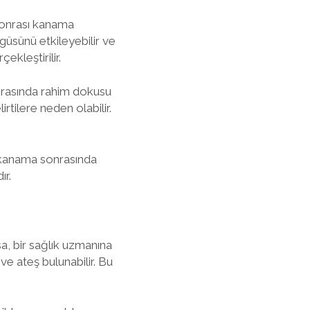
 sonrası kanama
ngüsünü etkileyebilir ve
ekleştirilir.
sırasında rahim dokusu
lirtilere neden olabilir.
ı kanama sonrasında
ır.
sa, bir sağlık uzmanına
ı ve ateş bulunabilir. Bu