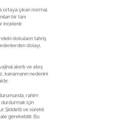
da ortaya çıkan normal
nılan bir tanı
 incelenir.
indeki dokuların tahriş
 nedenlerden dolayı,
vajinal akıntı ve ateş
nuz, kanamanın nedenini
tır.
a durumunda, rahim
ı durdurmak için
r. Şiddetli ve sürekli
le gerekebilir. Bu