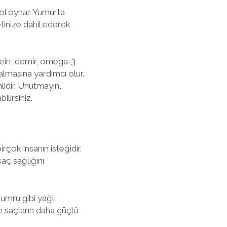
ol oynar. Yumurta
tinize dahil ederek
tein, demir, omega-3
kalmasına yardımcı olur.
idir. Unutmayın,
lirsiniz.
rçok insanın isteğidir.
aç sağlığını
kumru gibi yağlı
ve saçların daha güçlü