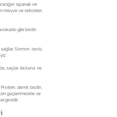
araciğer, ıspanak ve
ren meyve ve sebzeler,
 avokado gibi biotin
i sağlar. Somon, ceviz,
yiz.
nda, saçlar da kurur ve
Protein, demir, biotin,
mızın güçlenmesine ve
ergesidir.
i