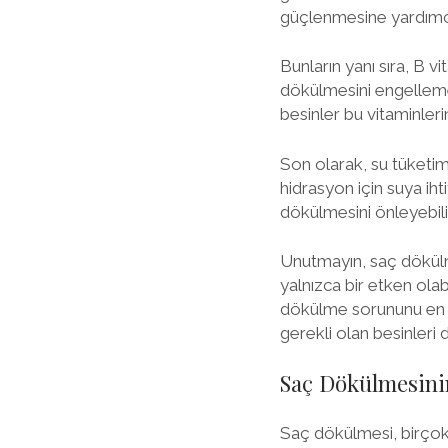
güçlenmesine yardımcı
Bunların yanı sıra, B vi
dökülmesini engellemeye
besinler bu vitaminlerin
Son olarak, su tüketi
hidrasyon için suya iht
dökülmesini önleyebilir
Unutmayın, saç dökülm
yalnızca bir etken olabi
dökülme sorununu en az
gerekli olan besinleri d
Saç Dökülmesinin
Saç dökülmesi, birçok 