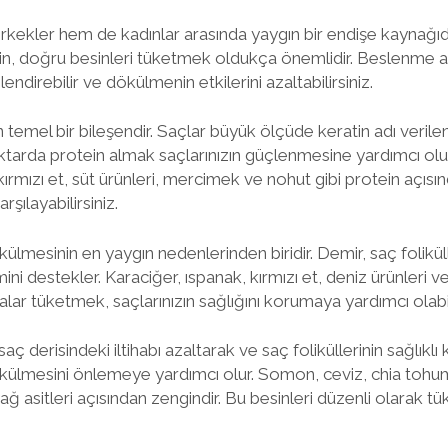
ekler hem de kadınlar arasında yaygın bir endişe kaynağıdır
in, doğru besinleri tüketmek oldukça önemlidir. Beslenme al
endirebilir ve dökülmenin etkilerini azaltabilirsiniz.
in temel bir bileşendir. Saçlar büyük ölçüde keratin adı verile
ktarda protein almak saçlarınızın güçlenmesine yardımcı olur
kırmızı et, süt ürünleri, mercimek ve nohut gibi protein açısı
rşılayabilirsiniz.
ülmesinin en yaygın nedenlerinden biridir. Demir, saç folikülle
ini destekler. Karaciğer, ıspanak, kırmızı et, deniz ürünleri
lar tüketmek, saçlarınızın sağlığını korumaya yardımcı olabil
ç derisindeki iltihabı azaltarak ve saç foliküllerinin sağlıklı 
külmesini önlemeye yardımcı olur. Somon, ceviz, chia toh
ğ asitleri açısından zengindir. Bu besinleri düzenli olarak tü