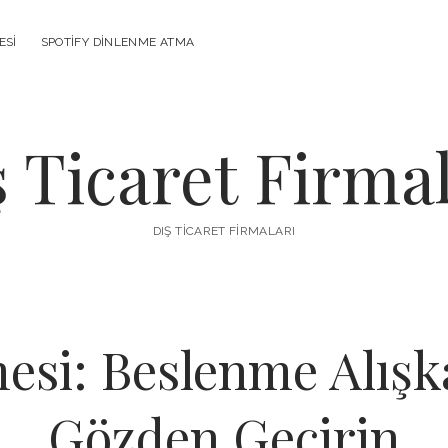
ESI
SPOTIFY DINLENME ATMA
ş Ticaret Firmal
DIŞ TICARET FIRMALARI
si: Beslenme Alışka
Gözden Geçirin