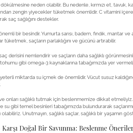
 dökülmesine neden olabilir. Bu nedenle, kırmızı et, tavuk, k
sından zengin yiyecekler tüketmek önemlidir. C vitamini içe
arak saç sağlığını destekler.
n önemli bir besindir. Yumurta sarısı, badem, fındık, mantar ve
r tüketmek, saçların parlaklığını ve gücünü artırabilir.
saç derisini nemlendirir ve saçların daha sağlıklı görünmesin
tohumu gibi omega-3 kaynaklarına tabağımızda yer vermeli
n yeterli miktarda su içmek de önemlidir. Vücut susuz kaldığı
.
e onları sağlıklı tutmak için beslenmemize dikkat etmeliyiz. 
e su gibi temel besinleri tabağımızda bulundurarak saçları
labiliriz. Unutmayın, sağlıklı saçlar, sağlıklı bir yaşamın göst
 Karşı Doğal Bir Savunma: Beslenme Öneriler