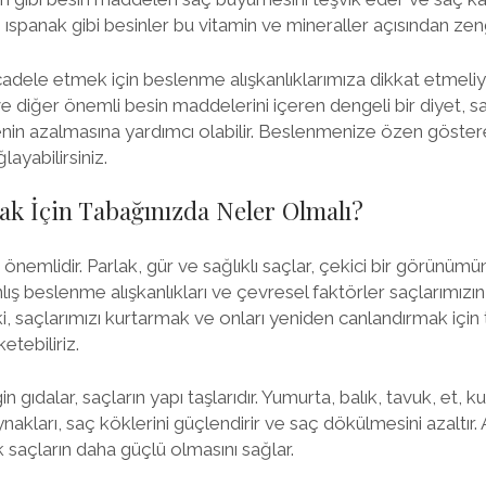
ıspanak gibi besinler bu vitamin ve mineraller açısından zeng
ele etmek için beslenme alışkanlıklarımıza dikkat etmeliyiz
 diğer önemli besin maddelerini içeren dengeli bir diyet, saç
in azalmasına yardımcı olabilir. Beslenmenize özen göstere
layabilirsiniz.
ak İçin Tabağınızda Neler Olmalı?
 önemlidir. Parlak, gür ve sağlıklı saçlar, çekici bir görünümü
nlış beslenme alışkanlıkları ve çevresel faktörler saçlarımız
ki, saçlarımızı kurtarmak ve onları yeniden canlandırmak içi
etebiliriz.
 gıdalar, saçların yapı taşlarıdır. Yumurta, balık, tavuk, et, k
nakları, saç köklerini güçlendirir ve saç dökülmesini azaltır
k saçların daha güçlü olmasını sağlar.