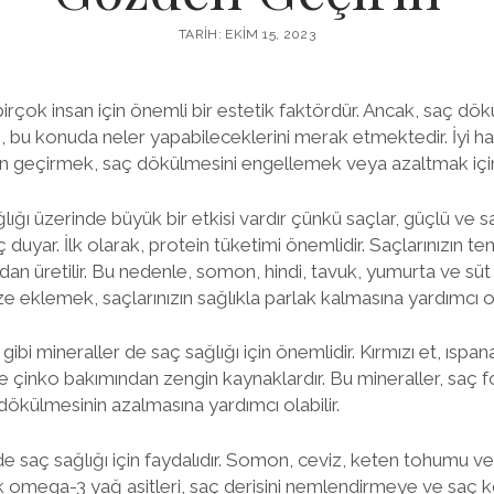
TARIH: EKIM 15, 2023
 birçok insan için önemli bir estetik faktördür. Ancak, saç d
n, bu konuda neler yapabileceklerini merak etmektedir. İyi h
en geçirmek, saç dökülmesini engellemek veya azaltmak için et
ğı üzerinde büyük bir etkisi vardır çünkü saçlar, güçlü ve sağ
 duyar. İlk olarak, protein tüketimi önemlidir. Saçlarınızın te
ndan üretilir. Bu nedenle, somon, hindi, tavuk, yumurta ve süt
ize eklemek, saçlarınızın sağlıkla parlak kalmasına yardımcı ola
gibi mineraller de saç sağlığı için önemlidir. Kırmızı et, ısp
e çinko bakımından zengin kaynaklardır. Bu mineraller, saç fol
ökülmesinin azalmasına yardımcı olabilir.
e saç sağlığı için faydalıdır. Somon, ceviz, keten tohumu ve
k omega-3 yağ asitleri, saç derisini nemlendirmeye ve saç k