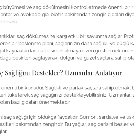
saç büyümesi ve saç dökülmesini kontrol etmede önemli bir r
 mantar ve avokado gibi biotin bakımından zengin gıdaları diye
bilirsiniz.
lıkları saç dökülmesine karşı etkili bir savunma sağlar. Pro
içeren bir beslenme planı, saçlarınızın daha sağlıklı ve güçlü 
doğal kaynaklardan bu besinleri almaya özen göstermek öneml
yduğu besinleri sağlayarak, dolgun ve güzel saçlara sahip olabi
ç Sağlığını Destekler? Uzmanlar Anlatıyor
 önemli bir konudur. Sağlıklı ve parlak saçlara sahip olmak, bi
ri tüketerek saç sağlığınızı destekleyebilirsiniz. Uzmanlar, s
 olan bazı gıdaları önermektedir.
imi saç sağlığı için oldukça faydalıdır. Somon, sardalye ve us
sitleri bakımından zengindir. Bu yağlar, saç derisini besler 
lar.