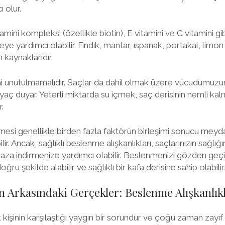
 olur.
tamini kompleksi (özellikle biotin), E vitamini ve C vitamini gi
 yardımcı olabilir. Fındık, mantar, ıspanak, portakal, limon v
 kaynaklarıdır.
mi unutulmamalıdır. Saçlar da dahil olmak üzere vücudumuzun
iyaç duyar. Yeterli miktarda su içmek, saç derisinin nemli kal
.
esi genellikle birden fazla faktörün birleşimi sonucu meyd
lir. Ancak, sağlıklı beslenme alışkanlıkları, saçlarınızın sağlı
a indirmenize yardımcı olabilir. Beslenmenizi gözden geçire
oğru şekilde alabilir ve sağlıklı bir kafa derisine sahip olabilirs
 Arkasındaki Gerçekler: Beslenme Alışkanlıkla
kişinin karşılaştığı yaygın bir sorundur ve çoğu zaman zayı