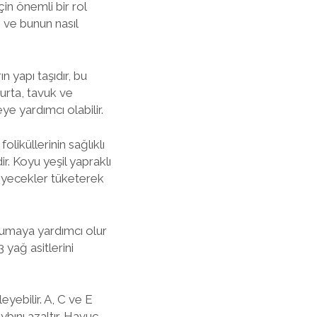
çin önemli bir rol
 ve bunun nasıl
n yapı taşıdır, bu
urta, tavuk ve
e yardımcı olabilir.
liküllerinin sağlıklı
ir. Koyu yeşil yapraklı
 yiyecekler tüketerek
orumaya yardımcı olur
 yağ asitlerini
eyebilir. A, C ve E
bını azaltır. Havuç,