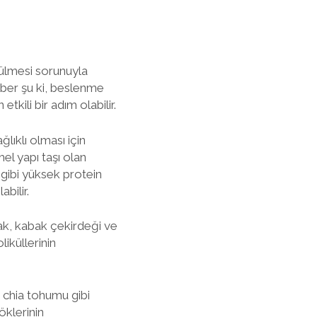
ökülmesi sorunuyla
aber şu ki, beslenme
kili bir adım olabilir.
lıklı olması için
mel yapı taşı olan
 gibi yüksek protein
bilir.
anak, kabak çekirdeği ve
iküllerinin
 chia tohumu gibi
öklerinin