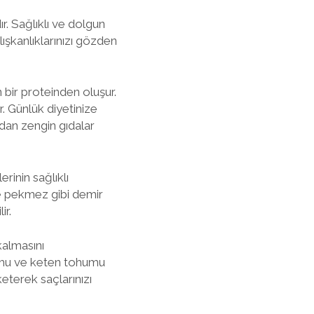
. Sağlıklı ve dolgun
ışkanlıklarınızı gözden
n bir proteinden oluşur.
. Günlük diyetinize
ndan zengin gıdalar
rinin sağlıklı
 ve pekmez gibi demir
ir.
kalmasını
umu ve keten tohumu
keterek saçlarınızı