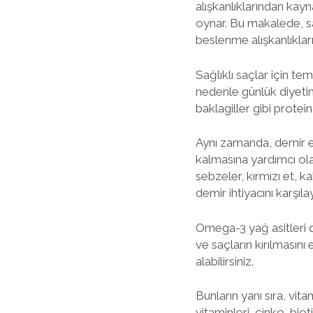
alışkanlıklarından kayn
oynar. Bu makalede, s
beslenme alışkanlıkları
Sağlıklı saçlar için te
nedenle günlük diyetim
baklagiller gibi prote
Aynı zamanda, demir eks
kalmasına yardımcı olan
sebzeler, kırmızı et, 
demir ihtiyacını karşılay
Omega-3 yağ asitleri d
ve saçların kırılmasın
alabilirsiniz.
Bunların yanı sıra, vit
vitaminleri, çinko, bio