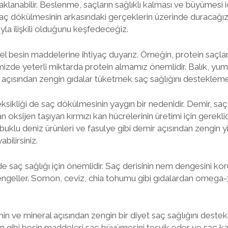
aklanabilir. Beslenme, saçların sağlıklı kalması ve büyümesi i
aç dökülmesinin arkasındaki gerçeklerin üzerinde duracağız
yla ilişkili olduğunu keşfedeceğiz.
mel besin maddelerine ihtiyaç duyarız. Örneğin, protein saçları
izde yeterli miktarda protein almamız önemlidir. Balık, yum
in açısından zengin gıdalar tüketmek saç sağlığını desteklemey
ikliği de saç dökülmesinin yaygın bir nedenidir. Demir, saç fo
 oksijen taşıyan kırmızı kan hücrelerinin üretimi için gereklid
kabuklu deniz ürünleri ve fasulye gibi demir açısından zengin
abilirsiniz.
e saç sağlığı için önemlidir. Saç derisinin nem dengesini k
ı engeller. Somon, ceviz, chia tohumu gibi gıdalardan omega-3
amin ve mineral açısından zengin bir diyet saç sağlığını destekl
tin gibi besin maddeleri saç büyümesini teşvik eder ve saç kay