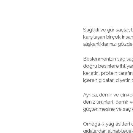
Sağlıklı ve gür saçlar,
karşılaşan birçok insa
alışkanlıklarınızı gözd
Beslenmenizin saç sağlı
doğru besinlere ihtiyaç
keratin, protein tarafı
içeren gıdaları diyetin
Ayrıca, demir ve çinko 
deniz ürünleri, demir v
güçlenmesine ve saç d
Omega-3 yağ asitleri d
gıdalardan alınabilece