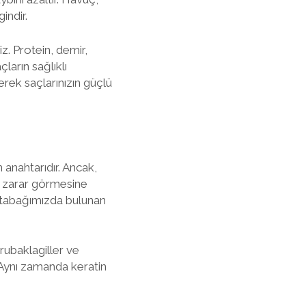
indir.
. Protein, demir,
ların sağlıklı
rek saçlarınızın güçlü
n anahtarıdır. Ancak,
ın zarar görmesine
n tabağımızda bulunan
urubaklagiller ve
. Aynı zamanda keratin