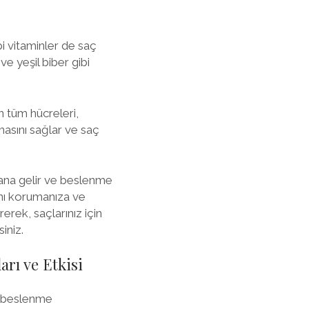
bi vitaminler de saç
e yeşil biber gibi
 tüm hücreleri,
masını sağlar ve saç
ana gelir ve beslenme
ğını korumanıza ve
rek, saçlarınız için
iniz.
rı ve Etkisi
f beslenme