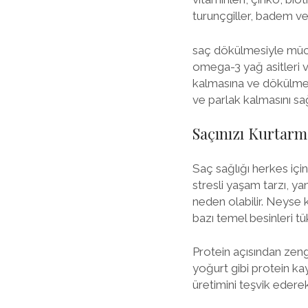
turunçgiller, badem ve 
saç dökülmesiyle mücad
omega-3 yağ asitleri ve
kalmasına ve dökülmen
ve parlak kalmasını sağ
Saçınızı Kurtarm
Saç sağlığı herkes için
stresli yaşam tarzı, ya
neden olabilir. Neyse 
bazı temel besinleri tük
Protein açısından zengin
yoğurt gibi protein kay
üretimini teşvik edere