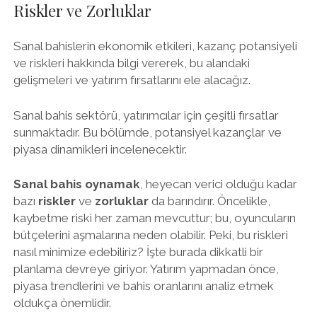
Riskler ve Zorluklar
Sanal bahislerin ekonomik etkileri, kazanç potansiyeli
ve riskleri hakkında bilgi vererek, bu alandaki
gelişmeleri ve yatırım fırsatlarını ele alacağız.
Sanal bahis sektörü, yatırımcılar için çeşitli fırsatlar
sunmaktadır. Bu bölümde, potansiyel kazançlar ve
piyasa dinamikleri incelenecektir.
Sanal bahis oynamak
, heyecan verici olduğu kadar
bazı
riskler
ve
zorluklar
da barındırır. Öncelikle,
kaybetme riski her zaman mevcuttur; bu, oyuncuların
bütçelerini aşmalarına neden olabilir. Peki, bu riskleri
nasıl minimize edebiliriz? İşte burada dikkatli bir
planlama devreye giriyor. Yatırım yapmadan önce,
piyasa trendlerini ve bahis oranlarını analiz etmek
oldukça önemlidir.