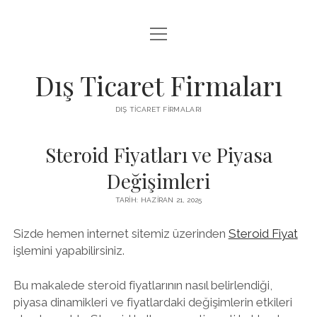
menüyü
INSTAGRAM BEĞENI KASMA ÜCRETSIZ
aç
LISTE
Dış Ticaret Firmaları
SAYFA LISTESI
DIŞ TICARET FIRMALARI
SPOTIFY DINLENME ATMA
Steroid Fiyatları ve Piyasa
Değişimleri
TARIH: HAZIRAN 21, 2025
Sizde hemen internet sitemiz üzerinden
Steroid Fiyat
işlemini yapabilirsiniz.
Bu makalede steroid fiyatlarının nasıl belirlendiği,
piyasa dinamikleri ve fiyatlardaki değişimlerin etkileri