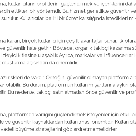
a, kullanıcıların profillerini güçlendirmek ve içeriklerini daha 
ercih ettikleri bir yöntemdir. Bu hizmet genellikle güvenilir 
sunulur. Kullanıcılar, belirli bir ücret karşılığında istedikleri m
a kararı, birçok kullanıcı için çeşitli avantajlar sunar. İlk ola
i ve güvenilir hale getirir. Böylece, organik takipçi kazanma sü
 izleyici kitlesine ulaşabilir. Ayrıca, markalar ve influencer'lar 
k oluşturma açısından da önemlidir.
azı riskleri de vardır. Örneğin, güvenilir olmayan platformlard
 olabilir. Bu durum, platformun kullanım şartlarına aykırı ola
ilir. Bu nedenle, takipçi satın almadan önce güvenilir ve pr
.
ma, platformda varlığını güçlendirmek isteyenler için etkili bir
ve güvenilir kaynaklardan kullanılması önemlidir. Kullanıcılar
 vadeli büyüme stratejilerini göz ardı etmemelidirler.