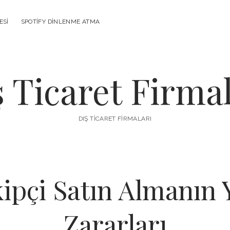
ESI
SPOTIFY DINLENME ATMA
ş Ticaret Firmal
DIŞ TICARET FIRMALARI
ipçi Satın Almanın Y
Zararları