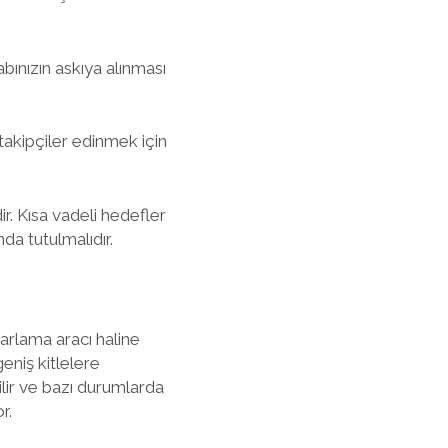
abınızın askıya alınması
takipçiler edinmek için
r. Kısa vadeli hedefler
da tutulmalıdır.
arlama aracı haline
geniş kitlelere
lir ve bazı durumlarda
r.