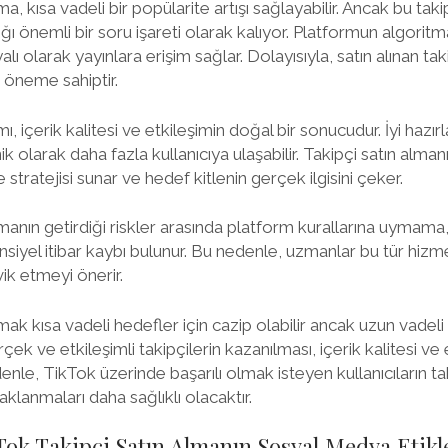
ma, kısa vadeli bir popülarite artışı sağlayabilir. Ancak bu tak
ğı önemli bir soru işareti olarak kalıyor. Platformun algoritm
alı olarak yayınlara erişim sağlar. Dolayısıyla, satın alınan tak
ir öneme sahiptir.
 içerik kalitesi ve etkileşimin doğal bir sonucudur. İyi hazırla
anik olarak daha fazla kullanıcıya ulaşabilir. Takipçi satın alm
stratejisi sunar ve hedef kitlenin gerçek ilgisini çeker.
lmanın getirdiği riskler arasında platform kurallarına uymama
tansiyel itibar kaybı bulunur. Bu nedenle, uzmanlar bu tür hi
ik etmeyi önerir.
mak kısa vadeli hedefler için cazip olabilir ancak uzun vadeli 
rçek ve etkileşimli takipçilerin kazanılması, içerik kalitesi ve
enle, TikTok üzerinde başarılı olmak isteyen kullanıcıların ta
anmaları daha sağlıklı olacaktır.
Tok Takipçi Satın Almanın Sosyal Medya Etikl