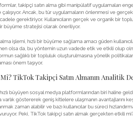
formlar, takipçi satın alma gibi manipülatif uygulamaları en
ye çalışıyor. Ancak, bu tür uygulamaların önlenmesi ve gerçek
cadele gerektiriyor. Kullanıcıların gerçek ve organik bir top
r büyüme stratejisi olarak öneriliyor.
n alma işlemi, hızlı bir büyüme sağlama amacı güden kullanıcıl
en olsa da, bu yöntemin uzun vadede etik ve etkili olup ol
rmun sağlıklı bir topluluk oluşturulmasına yönelik politikaları
aması önem taşıyor.
 Mi? TikTok Takipçi Satın Almanın Analitik 
 hızlı büyüyen sosyal medya platformlarından biri haline geldi
 varlık göstererek geniş kitlelere ulaşmanın avantajlarını ke
anmak zaman alabilir ve bazı kullanıcılar bu süreci hızlandırma
uruyor. Peki, TikTok takipçi satın almak gerçekten etkili mi