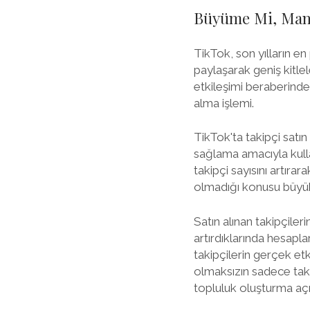
Büyüme Mi, Mani
TikTok, son yılların en
paylaşarak geniş kitlel
etkileşimi beraberinde 
alma işlemi.
TikTok'ta takipçi satı
sağlama amacıyla kullanı
takipçi sayısını artır
olmadığı konusu büyük 
Satın alınan takipçileri
artırdıklarında hesapl
takipçilerin gerçek et
olmaksızın sadece taki
topluluk oluşturma açı