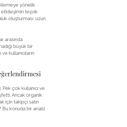
gellemeye yönelik
 etkileşimin teşvik
luluk oluşturması, uzun
ar arasında
madığı büyük bir
 ve kullanıcıların
Değerlendirmesi
. Pek çok kullanıcı ve
şfetti. Ancak organik
k için takipçi satın
? Bu konuda bir analiz