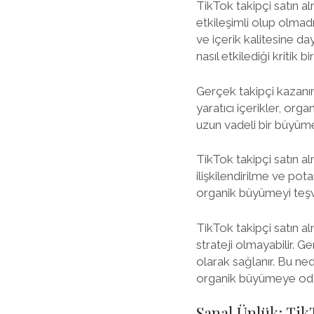
TikTok takipçi satın al
etkileşimli olup olmadı
ve içerik kalitesine day
nasıl etkilediği kritik b
Gerçek takipçi kazanımı,
yaratıcı içerikler, org
uzun vadeli bir büyüme 
TikTok takipçi satın a
ilişkilendirilme ve po
organik büyümeyi teşv
TikTok takipçi satın al
strateji olmayabilir. Ge
olarak sağlanır. Bu ned
organik büyümeye odakl
Sanal Ünlük: Tik