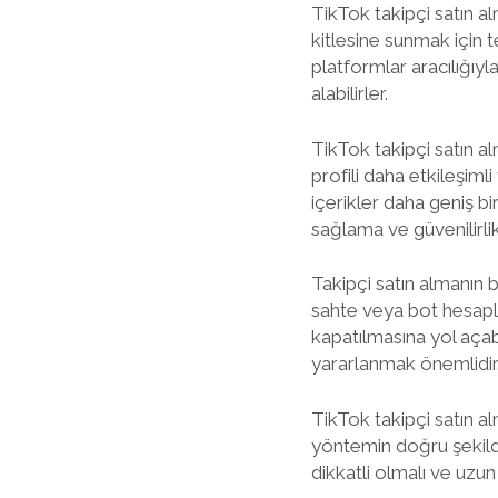
TikTok takipçi satın alm
kitlesine sunmak için t
platformlar aracılığıyla 
alabilirler.
TikTok takipçi satın alm
profili daha etkileşiml
içerikler daha geniş bir
sağlama ve güvenilirli
Takipçi satın almanın b
sahte veya bot hesaplar
kapatılmasına yol açab
yararlanmak önemlidir
TikTok takipçi satın al
yöntemin doğru şekilde 
dikkatli olmalı ve uzun