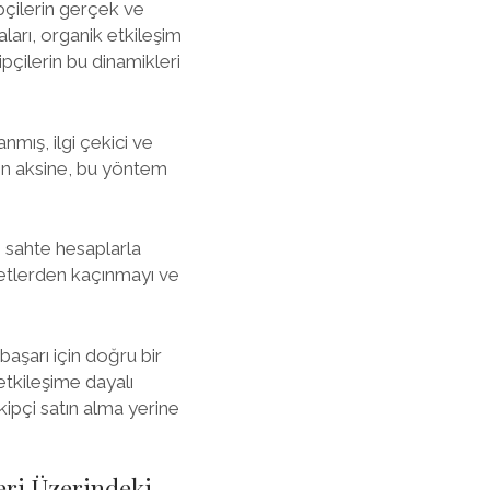
ipçilerin gerçek ve
aları, organik etkileşim
ipçilerin bu dinamikleri
nmış, ilgi çekici ve
anın aksine, bu yöntem
, sahte hesaplarla
zmetlerden kaçınmayı ve
başarı için doğru bir
 etkileşime dayalı
kipçi satın alma yerine
eri Üzerindeki