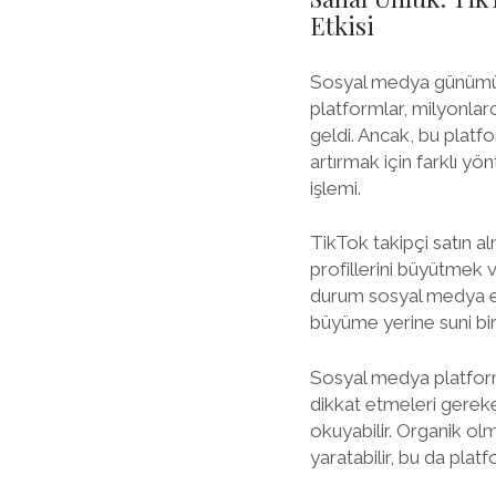
Etkisi
Sosyal medya günümüzde
platformlar, milyonlar
geldi. Ancak, bu platfo
artırmak için farklı yö
işlemi.
TikTok takipçi satın a
profillerini büyütmek 
durum sosyal medya eti
büyüme yerine suni bir
Sosyal medya platformla
dikkat etmeleri gereke
okuyabilir. Organik olm
yaratabilir, bu da platf