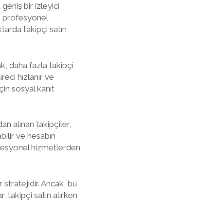
geniş bir izleyici
ve profesyonel
iktarda takipçi satın
rak, daha fazla takipçi
reci hızlanır ve
için sosyal kanıt
an alınan takipçiler,
bilir ve hesabın
ofesyonel hizmetlerden
 stratejidir. Ancak, bu
, takipçi satın alırken