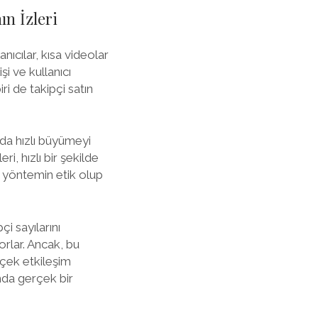
n İzleri
nıcılar, kısa videolar
i ve kullanıcı
ri de takipçi satın
nda hızlı büyümeyi
ri, hızlı bir şekilde
u yöntemin etik olup
çi sayılarını
rlar. Ancak, bu
rçek etkileşim
mda gerçek bir