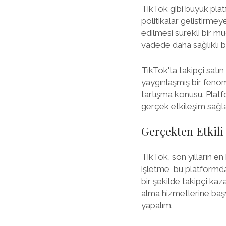
TikTok gibi büyük plat
politikalar geliştirme
edilmesi sürekli bir mü
vadede daha sağlıklı bi
TikTok'ta takipçi satı
yaygınlaşmış bir fenom
tartışma konusu. Platfo
gerçek etkileşim sağl
Gerçekten Etkili
TikTok, son yılların en
işletme, bu platformda
bir şekilde takipçi kaz
alma hizmetlerine başv
yapalım.