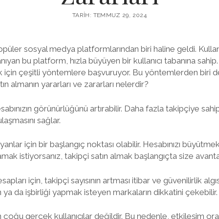
TARIH: TEMMUZ 29, 2024
ler sosyal medya platformlarından biri haline geldi. Kullanı
ıyan bu platform, hızla büyüyen bir kullanıcı tabanına sahip. 
ak için çeşitli yöntemlere başvuruyor. Bu yöntemlerden biri de
tın almanın yararları ve zararları nelerdir?
sabınızın görünürlüğünü artırabilir. Daha fazla takipçiye sahip
ulaşmasını sağlar.
nlar için bir başlangıç noktası olabilir. Hesabınızı büyütmek 
mak istiyorsanız, takipçi satın almak başlangıçta size avantaj
ları için, takipçi sayısının artması itibar ve güvenilirlik algısı
 ya da işbirliği yapmak isteyen markaların dikkatini çekebilir.
in çoğu gerçek kullanıcılar değildir. Bu nedenle, etkileşim oran