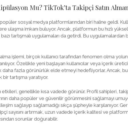
pülasyon Mu? TikTok’ta Takipçi Satın Almanı
 popüler sosyal medya platformlarından biri haline geldi. Kulla
ere ulaşma imkanı buluyor. Ancak, platformun bu hızlı yükseliş
bazı tartışmalı uygulamaları da getirdi. Bu uygulamalardan bi
n alma işlemi, birçok kullanıcı tarafından fenomen olma yolu
lıyor. Özellikle yeni başlayan kullanıcılar veya içerik üreticile
arak daha fazla görünürlük elde etmeyi hedefliyorlar. Ancak, b
bir tartışma yaratıyor.
n etkileri, genellikle kısa vadede görünür. Profil sahipleri, takip
arının daha popüler ve güvenilir görünmesini sağlamayı umuyo
kileşim sağlayıp sağlamadığı sıkça şüpheyle karşılanıyor. Ge
pçi sayısını artırmak, uzun vadede içerik kalitesi ve platfor
sından sorunlar doğurabilir.