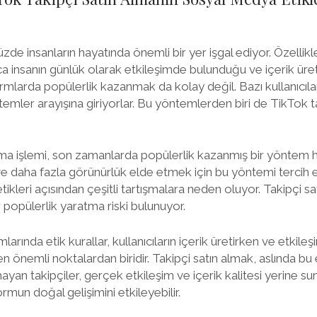
 insanların hayatında önemli bir yer işgal ediyor. Özellikl
ca insanın günlük olarak etkileşimde bulunduğu ve içerik üret
rmlarda popülerlik kazanmak da kolay değil. Bazı kullanıcılar, 
ntemler arayışına giriyorlar. Bu yöntemlerden biri de TikTok t
lma işlemi, son zamanlarda popülerlik kazanmış bir yöntem hali
ve daha fazla görünürlük elde etmek için bu yöntemi tercih e
kleri açısından çeşitli tartışmalara neden oluyor. Takipçi sa
 popülerlik yaratma riski bulunuyor.
rında etik kurallar, kullanıcıların içerik üretirken ve etkil
n önemli noktalardan biridir. Takipçi satın almak, aslında bu
ayan takipçiler, gerçek etkileşim ve içerik kalitesi yerine sun
ormun doğal gelişimini etkileyebilir.