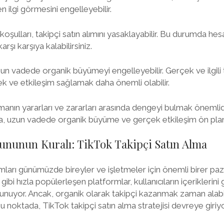
n ilgi görmesini engelleyebilir.
koşulları, takipçi satın alımını yasaklayabilir. Bu durumda hes
arşı karşıya kalabilirsiniz.
zun vadede organik büyümeyi engelleyebilir. Gerçek ve ilgili 
mek ve etkileşim sağlamak daha önemli olabilir.
manın yararları ve zararları arasında dengeyi bulmak önemlidi
sa da, uzun vadede organik büyüme ve gerçek etkileşim ön plan
ununun Kuralı: TikTok Takipçi Satın Alma
arı günümüzde bireyler ve işletmeler için önemli birer paz
gibi hızla popülerleşen platformlar, kullanıcıların içeriklerini 
sunuyor. Ancak, organik olarak takipçi kazanmak zaman alabi
 bu noktada, TikTok takipçi satın alma stratejisi devreye giriyo