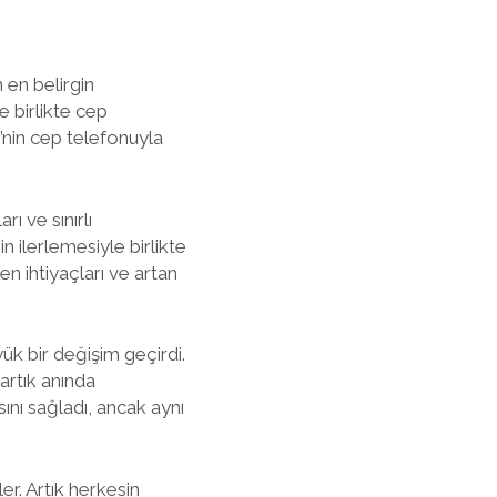
 en belirgin
e birlikte cep
e’nin cep telefonuyla
ı ve sınırlı
n ilerlemesiyle birlikte
en ihtiyaçları ve artan
yük bir değişim geçirdi.
artık anında
ını sağladı, ancak aynı
er. Artık herkesin