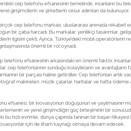
iye’deki cep telefonu efsanesinin temelinde, insanların bu te
yerel girişimcilerin ve şirketlerin cesur adımları da bulunuyor.
birçok cep telefonu markası, uluslararası arenada rekabet e
ğun bir çaba harcadı. Bu markalar, yenilikçi tasarımlar, geliş
ilerin ilgisini çekti. Ayrıca, Türkiye’deki mobil operatörlerin r
gınlaşmasında önemli bir rol oynadı.
p telefonu efsanesinin arkasındaki en önemli faktör, insanlar
r, cep telefonlarının sunduğu kolaylıkların ve avantajların f
mlarının bir parçası haline getirdiler. Cep telefonları artık sa
toğraf makineleri, müzik çalarlar, haritalar ve hatta ödeme 
fonu efsanesi, bir inovasyonun doğuşunun ve yayılmasının m
lerlemenin ve yerel girişimciliğin güç birleşiminin bir sonucud
i bu hızlı evrimle, dünya çapında tanınan bir başarı hikayesi 
novasyonlar için de ilham kaynağı olmaya devam edecek.