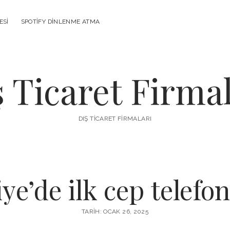
ESI
SPOTIFY DINLENME ATMA
ş Ticaret Firmal
DIŞ TICARET FIRMALARI
ye’de ilk cep telefo
TARIH: OCAK 26, 2025