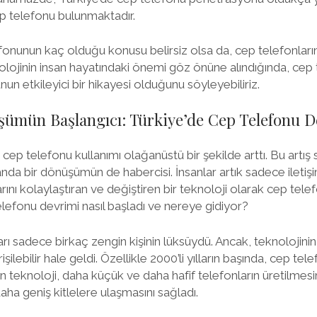
p telefonu bulunmaktadır.
efonunun kaç olduğu konusu belirsiz olsa da, cep telefonların
lojinin insan hayatındaki önemi göz önüne alındığında, cep t
un etkileyici bir hikayesi olduğunu söyleyebiliriz.
şümün Başlangıcı: Türkiye’de Cep Telefonu D
 cep telefonu kullanımı olağanüstü bir şekilde arttı. Bu artış
nda bir dönüşümün de habercisi. İnsanlar artık sadece iletişi
nı kolaylaştıran ve değiştiren bir teknoloji olarak cep telefo
elefonu devrimi nasıl başladı ve nereye gidiyor?
arı sadece birkaç zengin kişinin lüksüydü. Ancak, teknolojinin 
şilebilir hale geldi. Özellikle 2000’li yılların başında, cep te
n teknoloji, daha küçük ve daha hafif telefonların üretilmesi
aha geniş kitlelere ulaşmasını sağladı.