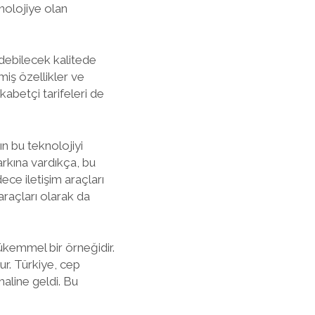
knolojiye olan
debilecek kalitede
miş özellikler ve
ekabetçi tarifeleri de
ın bu teknolojiyi
arkına vardıkça, bu
dece iletişim araçları
araçları olarak da
ükemmel bir örneğidir.
ur. Türkiye, cep
haline geldi. Bu