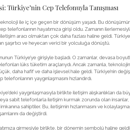
: Türkiye’nin Cep Telefonuyla Tanışması
teknoloji ile iç içe geçen bir dönüşüm yaşadı. Bu dönüşümün
cep telefonlarının hayatımıza girişi oldu. Zamanın ilerlemesiyl
 iletişim aracı olmaktan çok daha fazlası haline geldi. Türkiy
n şaşırtıcı ve heyecan verici bir yolculuğa dönüştü.
nunun Türkiye’ye girişiyle başladı. O zamanlar, devasa boyutlar
lefonları lüks tüketim araçlarıydı. Ancak zamanla, teknolojini
çük, daha hafif ve daha işlevsel hale geldi. Türkiye’nin değiş
ep telefonlarının yaygınlaşmasını hızlandırdı.
iye’deki yaygınlaşmasıyla birlikte iletişim alışkanlıkları da bü
ya sabit telefonlarla iletişim kurmak zorunda olan insanlar, 
kanına sahiptiler. Bu, iletişimin hızlanmasını ve kolaylaşmas
amlarını da değiştirdi.
tımıza girmesiyle birlikte, bir dönemin sembolü haline geldil