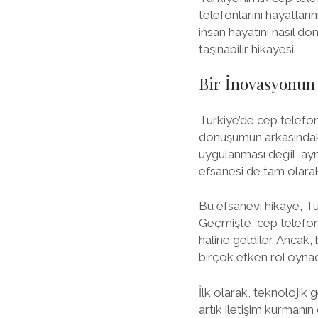
telefonlarını hayatları
insan hayatını nasıl dö
taşınabilir hikayesi.
Bir İnovasyonun 
Türkiye’de cep telefo
dönüşümün arkasındaki
uygulanması değil, ayn
efsanesi de tam olara
Bu efsanevi hikaye, Tür
Geçmişte, cep telefonl
haline geldiler. Anca
birçok etken rol oynad
İlk olarak, teknolojik 
artık iletişim kurmanın 