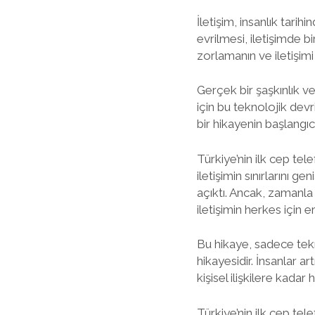
İletişim, insanlık tarih
evrilmesi, iletişimde bi
zorlamanın ve iletişimi 
Gerçek bir şaşkınlık ve
için bu teknolojik devr
bir hikayenin başlangıcıy
Türkiye’nin ilk cep tel
iletişimin sınırlarını g
açıktı. Ancak, zamanla 
iletişimin herkes için er
Bu hikaye, sadece tekn
hikayesidir. İnsanlar a
kişisel ilişkilere kadar h
Türkiye’nin ilk cep te