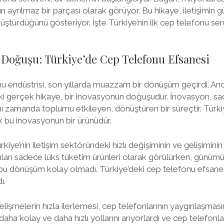
nın ayrılmaz bir parçası olarak görüyor. Bu hikaye, iletişimin 
nüştürdüğünü gösteriyor. İşte Türkiye’nin ilk cep telefonu serü
Doğuşu: Türkiye’de Cep Telefonu Efsanesi
nu endüstrisi, son yıllarda muazzam bir dönüşüm geçirdi. An
 gerçek hikaye, bir inovasyonun doğuşudur. İnovasyon, sade
ı zamanda toplumu etkileyen, dönüştüren bir süreçtir. Türki
k bu inovasyonun bir ürünüdür.
kiye’nin iletişim sektöründeki hızlı değişiminin ve gelişiminin 
arı sadece lüks tüketim ürünleri olarak görülürken, günümüz
k, bu dönüşüm kolay olmadı. Türkiye’deki cep telefonu efsan
ı.
gelişmelerin hızla ilerlemesi, cep telefonlarının yaygınlaşmasın
daha kolay ve daha hızlı yollarını arıyorlardı ve cep telefonları