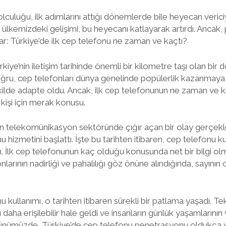
olculuğu, ilk adımlarını attığı dönemlerde bile heyecan verici
n ülkemizdeki gelişimi, bu heyecanı katlayarak artırdı. Anc
var: Türkiye’de ilk cep telefonu ne zaman ve kaçtı?
iye’nin iletişim tarihinde önemli bir kilometre taşı olan bir
oğru, cep telefonları dünya genelinde popülerlik kazanmaya 
şekilde adapte oldu. Ancak, ilk cep telefonunun ne zaman ve 
k kişi için merak konusu.
’nin telekomünikasyon sektöründe çığır açan bir olay gerçe
 hizmetini başlattı. İşte bu tarihten itibaren, cep telefonu 
ı. İlk cep telefonunun kaç olduğu konusunda net bir bilgi ol
arının nadirliği ve pahalılığı göz önüne alındığında, sayını
 kullanımı, o tarihten itibaren sürekli bir patlama yaşadı. Te
rı daha erişilebilir hale geldi ve insanların günlük yaşamlarını
. Günümüzde, Türkiye’de cep telefonu penetrasyonu oldukç