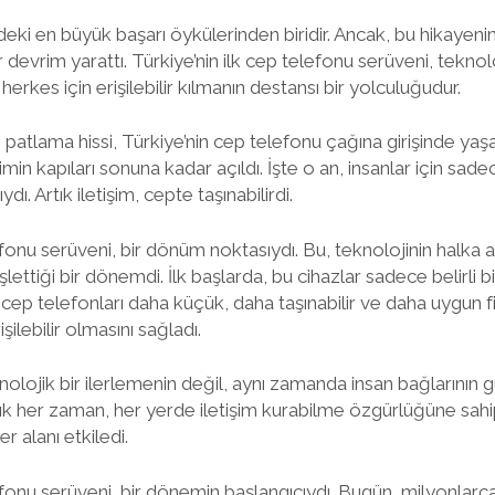
indeki en büyük başarı öykülerinden biridir. Ancak, bu hikayenin
r devrim yarattı. Türkiye’nin ilk cep telefonu serüveni, teknoloj
herkes için erişilebilir kılmanın destansı bir yolculuğudur.
 patlama hissi, Türkiye’nin cep telefonu çağına girişinde yaşa
imin kapıları sonuna kadar açıldı. İşte o an, insanlar için sade
dı. Artık iletişim, cepte taşınabilirdi.
efonu serüveni, bir dönüm noktasıydı. Bu, teknolojinin halka a
enişlettiği bir dönemdi. İlk başlarda, bu cihazlar sadece belirli 
cep telefonları daha küçük, daha taşınabilir ve daha uygun fi
işilebilir olmasını sağladı.
olojik bir ilerlemenin değil, aynı zamanda insan bağlarının 
rtık her zaman, her yerde iletişim kurabilme özgürlüğüne sahi
er alanı etkiledi.
lefonu serüveni, bir dönemin başlangıcıydı. Bugün, milyonlarc