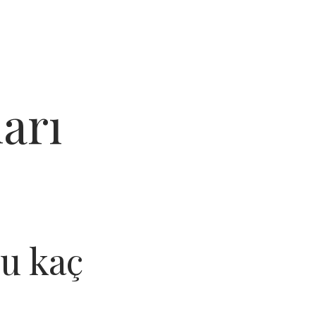
arı
nu kaç