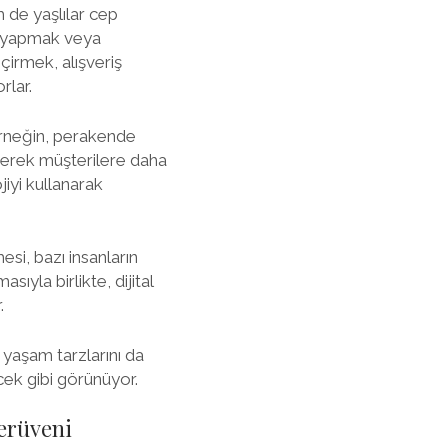
 de yaşlılar cep
ma yapmak veya
irmek, alışveriş
rlar.
Örneğin, perakende
irerek müşterilere daha
iyi kullanarak
esi, bazı insanların
ıyla birlikte, dijital
.
 yaşam tarzlarını da
cek gibi görünüyor.
Serüveni