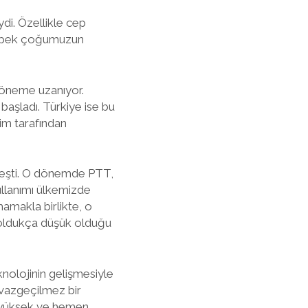
ydi. Özellikle cep
ak, pek çoğumuzun
 döneme uzanıyor.
başladı. Türkiye ise bu
kim tarafından
kleşti. O dönemde PTT,
kullanımı ülkemizde
mamakla birlikte, o
n oldukça düşük olduğu
knolojinin gelişmesiyle
n vazgeçilmez bir
a yüksek ve hemen