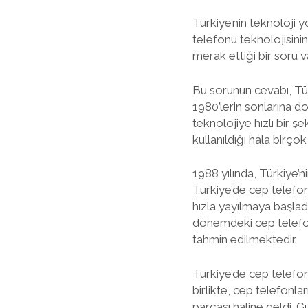
Türkiye’nin teknoloji y
telefonu teknolojisini
merak ettiği bir soru 
Bu sorunun cevabı, Türk
1980’lerin sonlarına d
teknolojiye hızlı bir 
kullanıldığı hala birço
1988 yılında, Türkiye
Türkiye’de cep telefonu
hızla yayılmaya başlad
dönemdeki cep telefonl
tahmin edilmektedir.
Türkiye’de cep telefonu
birlikte, cep telefonla
parçası haline geldi