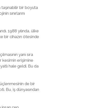
 taşınabilir bir boyuta
inin sınırlarını
ndı. 1988 yılında, ülke
ce bir cihazın ötesinde
çılmasının yanı sıra
bir kesimin erişimine
yatlı hale geldi. Bu da
güçlenmesinin de bir
pti. Bu, iş dünyasından
a insan cep