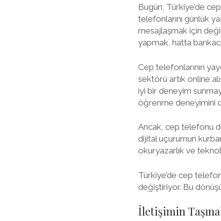
Bugün, Türkiye’de cep
telefonlarını günlük y
mesajlaşmak için deği
yapmak, hatta bankacılı
Cep telefonlarının ya
sektörü artık online a
iyi bir deneyim sunmay
öğrenme deneyimini d
Ancak, cep telefonu dev
dijital uçurumun kurban
okuryazarlık ve teknol
Türkiye’de cep telefonu
değiştiriyor. Bu dönüş
İletişimin Taşına