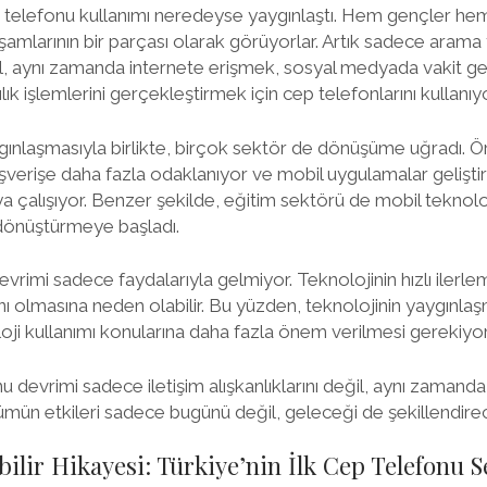
 telefonu kullanımı neredeyse yaygınlaştı. Hem gençler hem
aşamlarının bir parçası olarak görüyorlar. Artık sadece ara
l, aynı zamanda internete erişmek, sosyal medyada vakit geç
k işlemlerini gerçekleştirmek için cep telefonlarını kullanıyo
ygınlaşmasıyla birlikte, birçok sektör de dönüşüme uğradı. 
lışverişe daha fazla odaklanıyor ve mobil uygulamalar gelişt
a çalışıyor. Benzer şekilde, eğitim sektörü de mobil teknoloj
önüştürmeye başladı.
rimi sadece faydalarıyla gelmiyor. Teknolojinin hızlı ilerlem
ı olmasına neden olabilir. Bu yüzden, teknolojinin yaygınlaşmas
oji kullanımı konularına daha fazla önem verilmesi gerekiyor
 devrimi sadece iletişim alışkanlıklarını değil, aynı zamanda
ümün etkileri sadece bugünü değil, geleceği de şekillendire
bilir Hikayesi: Türkiye’nin İlk Cep Telefonu 