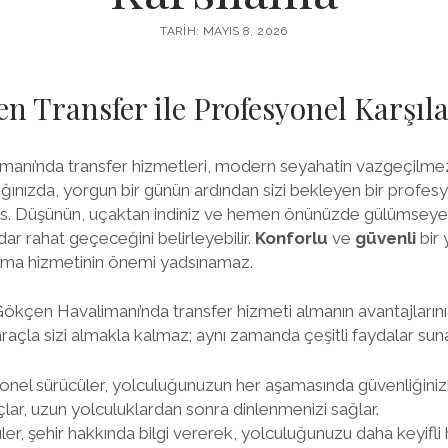
TARIH: MAYIS 8, 2026
n Transfer ile Profesyonel Karşı
anı’nda transfer hizmetleri, modern seyahatin vazgeçilmez b
ığınızda, yorgun bir günün ardından sizi bekleyen bir profesy
his. Düşünün, uçaktan indiniz ve hemen önünüzde gülümseyen 
r rahat geçeceğini belirleyebilir.
Konforlu
ve
güvenli
bir 
lama hizmetinin önemi yadsınamaz.
ökçen Havalimanı’nda transfer hizmeti almanın avantajlarını 
araçla sizi almakla kalmaz; aynı zamanda çeşitli faydalar sun
nel sürücüler, yolculuğunuzun her aşamasında güvenliğinizi 
lar, uzun yolculuklardan sonra dinlenmenizi sağlar.
er, şehir hakkında bilgi vererek, yolculuğunuzu daha keyifli ha