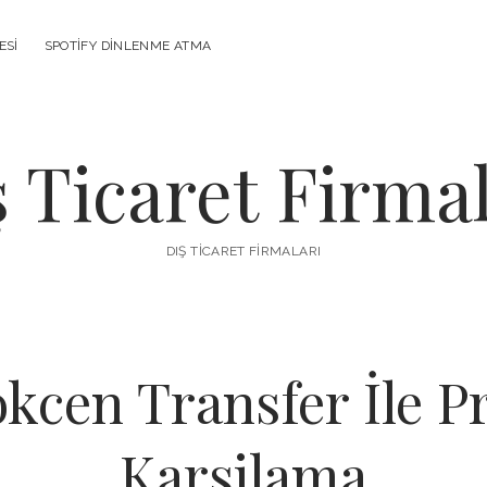
ESI
SPOTIFY DINLENME ATMA
ş Ticaret Firmal
DIŞ TICARET FIRMALARI
kcen Transfer İle P
Karsilama