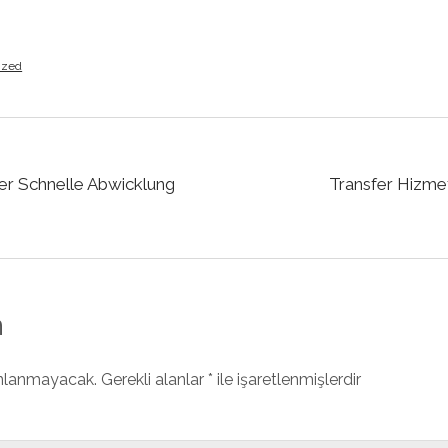
ized
fer Schnelle Abwicklung
Transfer Hizme
n
ınlanmayacak.
Gerekli alanlar
*
ile işaretlenmişlerdir