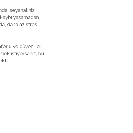
nda, seyahatiniz
n kaybı yaşamadan,
da, daha az stres
orlu ve güvenli bir
rmek istiyorsanız, bu
ktir!