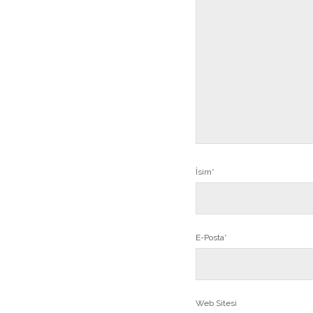
İsim*
E-Posta*
Web Sitesi