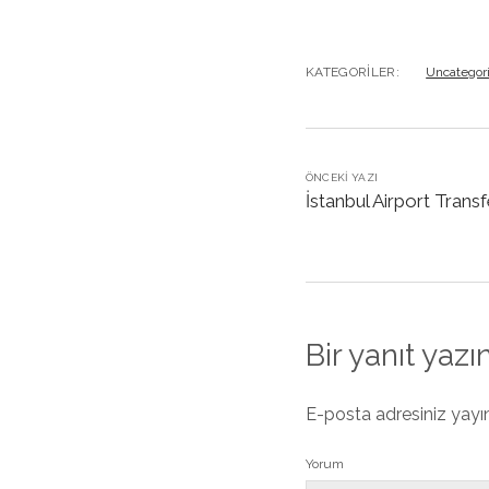
KATEGORILER:
Uncategor
ÖNCEKI YAZI
İstanbul Airport Trans
Bir yanıt yazı
E-posta adresiniz yay
Yorum