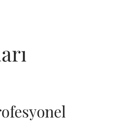
arı
rofesyonel