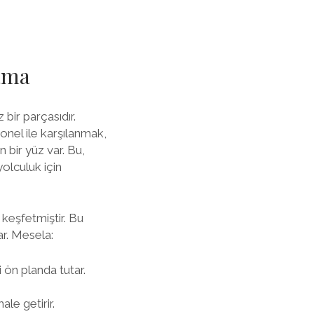
lama
ir parçasıdır.
onel ile karşılanmak,
bir yüz var. Bu,
yolculuk için
keşfetmiştir. Bu
ar. Mesela:
ön planda tutar.
le getirir.