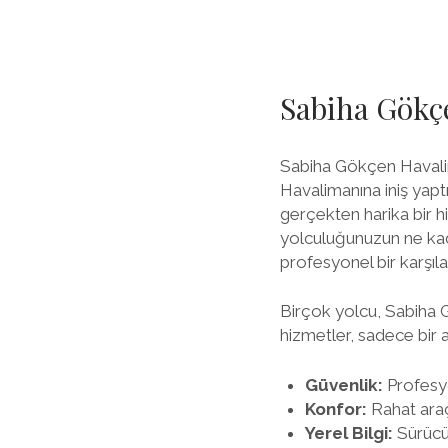
Sabiha Gökçe
Sabiha Gökçen Havalim
Havalimanına iniş yapt
gerçekten harika bir 
yolculuğunuzun ne kada
profesyonel bir karşı
Birçok yolcu, Sabiha G
hizmetler, sadece bir 
Güvenlik:
Profesyo
Konfor:
Rahat araç
Yerel Bilgi:
Sürücül