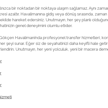
alnızca bir noktadan bir noktaya ulaşım sağlamaz. Aynı zama
resi azaltır. Havalimanına gidiş veya dönüş sırasında, zama
 şekilde hareket edersiniz. Unutmayın, her şey planlı olduğun
hatinizin genel deneyimini olumlu etkiler.
Gökçen Havalimanı’nda profesyonel transfer hizmetleri, konf
er şeyi sunar. Eğer siz de seyahatinizi daha keyifli hale geti
endirin. Unutmayın, her yeni yolculuk, yeni bir macera deme
er
r
r
hizmeti