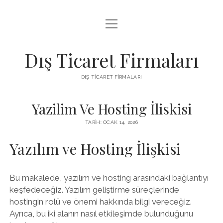
menüyü
INSTAGRAM BEĞENI KASMA ÜCRETSIZ
aç
LISTE
Dış Ticaret Firmaları
SAYFA LISTESI
DIŞ TICARET FIRMALARI
SPOTIFY DINLENME ATMA
Yazilim Ve Hosting İliskisi
TARIH: OCAK 14, 2026
Yazılım ve Hosting İlişkisi
Bu makalede, yazılım ve hosting arasındaki bağlantıyı
keşfedeceğiz. Yazılım geliştirme süreçlerinde
hostingin rolü ve önemi hakkında bilgi vereceğiz.
Ayrıca, bu iki alanın nasıl etkileşimde bulunduğunu