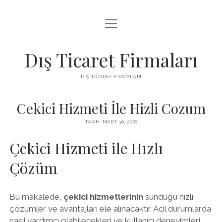
menüyü
INSTAGRAM BEĞENI KASMA ÜCRETSIZ
aç
LISTE
Dış Ticaret Firmaları
SAYFA LISTESI
DIŞ TICARET FIRMALARI
SPOTIFY DINLENME ATMA
Cekici Hizmeti İle Hizli Cozum
TARIH: MART 30, 2026
Çekici Hizmeti ile Hızlı
Çözüm
Bu makalede,
çekici hizmetlerinin
sunduğu hızlı
çözümler ve avantajları ele alınacaktır. Acil durumlarda
nasıl yardımcı olabilecekleri ve kullanıcı deneyimleri