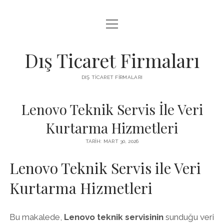
menüyü
INSTAGRAM BEĞENI KASMA ÜCRETSIZ
aç
LISTE
Dış Ticaret Firmaları
SAYFA LISTESI
DIŞ TICARET FIRMALARI
SPOTIFY DINLENME ATMA
Lenovo Teknik Servis İle Veri
Kurtarma Hizmetleri
TARIH: MART 30, 2026
Lenovo Teknik Servis ile Veri
Kurtarma Hizmetleri
Bu makalede,
Lenovo teknik servisinin
sunduğu veri