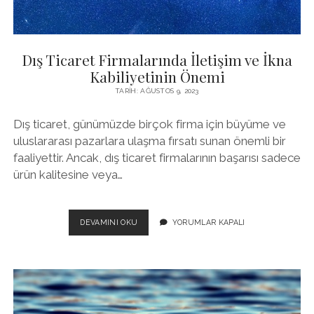
Dış Ticaret Firmalarında İletişim ve İkna
Kabiliyetinin Önemi
TARIH: AĞUSTOS 9, 2023
Dış ticaret, günümüzde birçok firma için büyüme ve
uluslararası pazarlara ulaşma fırsatı sunan önemli bir
faaliyettir. Ancak, dış ticaret firmalarının başarısı sadece
ürün kalitesine veya…
DIŞ
DEVAMINI OKU
YORUMLAR KAPALI
TICARET
FIRMALARINDA
İLETIŞIM
VE
İKNA
KABILIYETININ