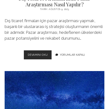
Araştırması Nasıl Yapılır?
TARIH: AĞUSTOS 9, 2023
Dış ticaret firmaları için pazar araştırması yapmak,
başarılı bir uluslararası iş stratejisi oluşturmanın önemli
bir adımıdır. Pazar araştırması, hedeflenen ülkelerdeki
pazar potansiyelini ve rekabet durumunu…
DIŞ
DEVAMINI OKU
YORUMLAR KAPALI
TICARET
FIRMALARINDA
PAZAR
ARAŞTIRMASI
NASIL
YAPILIR?