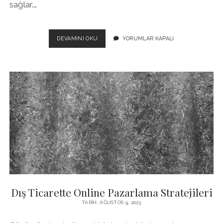
sağlar.…
DIŞ
DEVAMINI OKU
YORUMLAR KAPALI
TICARETTE
NAKLIYE
VE
LOJISTIK
SÜREÇLERI
NASIL
YÖNETILIR?
Dış Ticarette Online Pazarlama Stratejileri
TARIH: AĞUSTOS 9, 2023