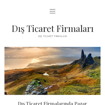
menüyü
INSTAGRAM BEĞENI KASMA ÜCRETSIZ
aç
LISTE
Dış Ticaret Firmaları
SAYFA LISTESI
DIŞ TICARET FIRMALARI
SPOTIFY DINLENME ATMA
Dış
Ticaret
Firmaları
Yazılar
Dış Ticaret Firmalarında Pazar