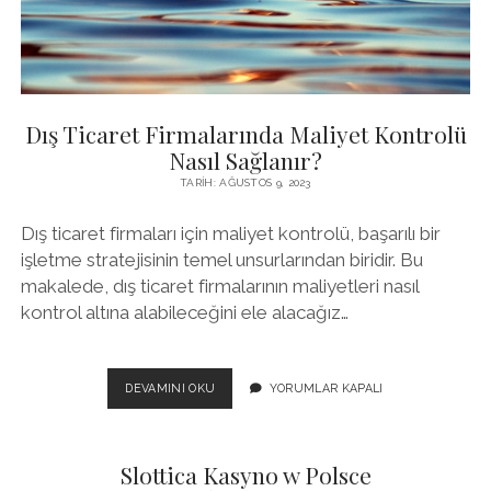
Dış Ticaret Firmalarında Maliyet Kontrolü
Nasıl Sağlanır?
TARIH: AĞUSTOS 9, 2023
Dış ticaret firmaları için maliyet kontrolü, başarılı bir
işletme stratejisinin temel unsurlarından biridir. Bu
makalede, dış ticaret firmalarının maliyetleri nasıl
kontrol altına alabileceğini ele alacağız…
DIŞ
DEVAMINI OKU
YORUMLAR KAPALI
TICARET
FIRMALARINDA
MALIYET
Slottica Kasyno w Polsce
KONTROLÜ
NASIL