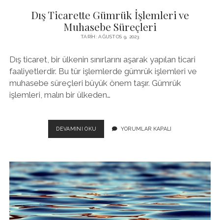
Dış Ticarette Gümrük İşlemleri ve
Muhasebe Süreçleri
TARIH: AĞUSTOS 9, 2023
Dış ticaret, bir ülkenin sınırlarını aşarak yapılan ticari
faaliyetlerdir. Bu tür işlemlerde gümrük işlemleri ve
muhasebe süreçleri büyük önem taşır. Gümrük
işlemleri, malın bir ülkeden…
DIŞ
DEVAMINI OKU
YORUMLAR KAPALI
TICARETTE
GÜMRÜK
İŞLEMLERI
VE
MUHASEBE
SÜREÇLERI